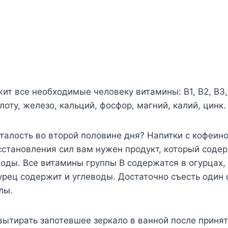
жит все необходимые человеку витамины: В1, В2, В3,
лоту, железо, кальций, фосфор, магний, калий, цинк.
сталость во второй половине дня? Напитки с кофеин
сстановления сил вам нужен продукт, который соде
воды. Все витамины группы В содержатся в огурцах, 
урец содержит и углеводы. Достаточно съесть один 
лы.
вытирать запотевшее зеркало в ванной после приня