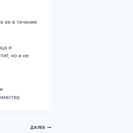
те ее в течение
рца и
ит, но и не
и
омастер.
ДАЛЕЕ