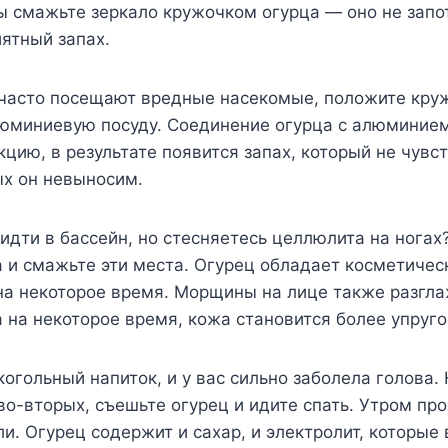
 смажьте зеркало кружочком огурца — оно не запот
иятный запах.
 часто посещают вредные насекомые, положите кру
юминиевую посуду. Соединение огурца с алюминие
цию, в результате появится запах, который не чувст
ых он невыносим.
 идти в бассейн, но стесняетесь целлюлита на ногах
 и смажьте эти места. Огурец обладает косметиче
на некоторое время. Морщины на лице также разгл
на некоторое время, кожа становится более упруго
когольный напиток, и у вас сильно заболела голова.
во-вторых, съешьте огурец и идите спать. Утром пр
ли. Огурец содержит и сахар, и электролит, которые 