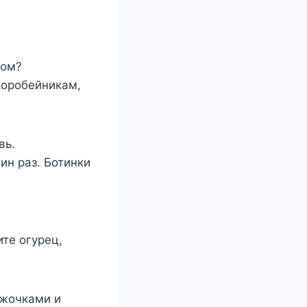
ном?
коробейникам,
вь.
ин раз. Ботинки
ите огурец,
ужочками и