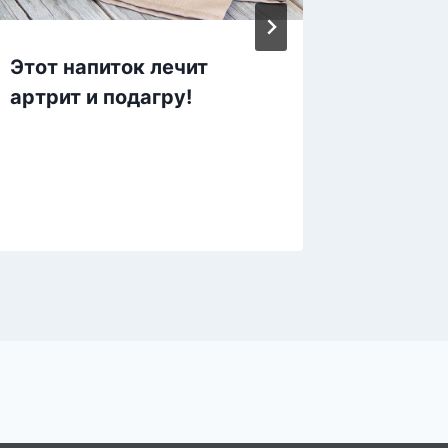
Этот напиток лечит
От это
артрит и подагру!
комнат
как су