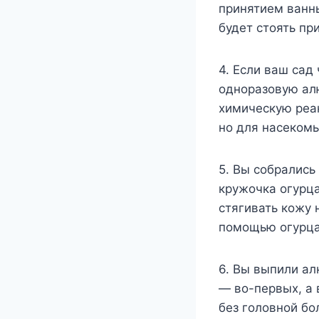
принятием ванны
будет стоять пр
4. Если ваш сад
одноразовую ал
химическую реак
но для насеком
5. Вы собрались
кружочка огурца
стягивать кожу 
помощью огурца 
6. Вы выпили ал
— во-первых, а 
без головной бо