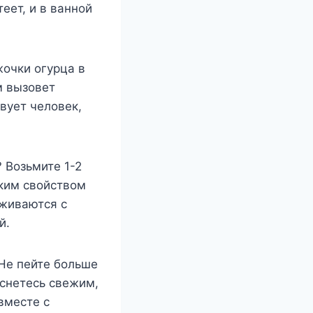
еет, и в ванной
жочки огурца в
м вызовет
вует человек,
? Возьмите 1-2
ским свойством
аживаются с
й.
 Не пейте больше
оснетесь свежим,
вместе с