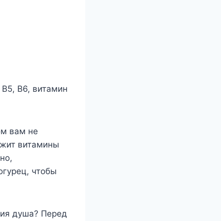
 В5, В6, витамин
ом вам не
ржит витамины
но,
огурец, чтобы
тия душа? Перед