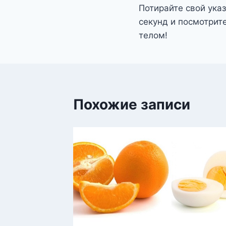
Потирайте свой ука
по
секунд и посмотрите
записям
телом!
Похожие записи