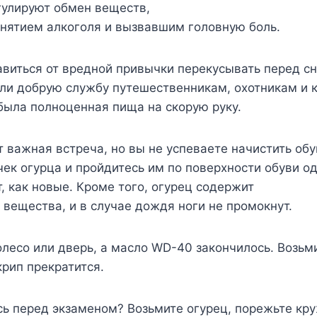
гулируют обмен веществ,
нятием алкоголя и вызвавшим головную боль.
бавиться от вредной привычки перекусывать перед с
ли добрую службу путешественникам, охотникам и 
была полноценная пища на скорую руку.
т важная встреча, но вы не успеваете начистить обу
ек огурца и пройдитесь им по поверхности обуви од
т, как новые. Кроме того, огурец содержит
вещества, и в случае дождя ноги не промокнут.
олесо или дверь, а масло WD-40 закончилось. Возьм
крип прекратится.
сь перед экзаменом? Возьмите огурец, порежьте кр