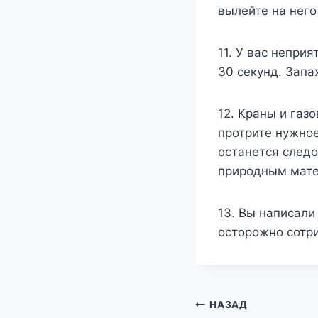
вылейте на него
11. У вас непри
30 секунд. Запах
12. Краны и газ
протрите нужное
останется следо
природным мате
13. Вы написали
осторожно сотр
Навигация
НАЗАД