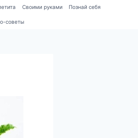
петита
Своими руками
Познай себя
о-советы