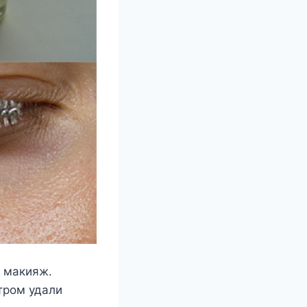
ь макияж.
тром удали