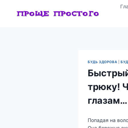
Перейти
Гл
к
содержимому
БУДЬ ЗДОРОВА
|
БУД
Быстрый
трюку! 
глазам…
Попадая на вол
Она бережно оку