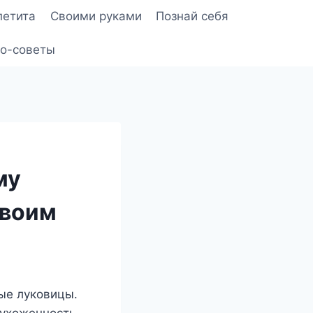
петита
Своими руками
Познай себя
о-советы
му
своим
ые луковицы.
 ухоженность.