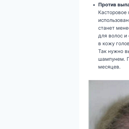
Против вып
Касторовое 
использован
станет мене
для волос и
в кожу голо
Так нужно в
шампунем. П
месяцев.