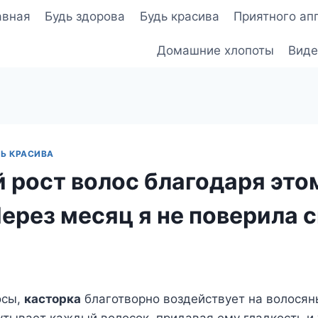
авная
Будь здорова
Будь красива
Приятного ап
Домашние хлопоты
Виде
Ь КРАСИВА
 рост волос благодаря это
Через месяц я не поверила 
осы,
касторка
благотворно воздействует на волосян
тывает каждый волосок, придавая ему гладкость и