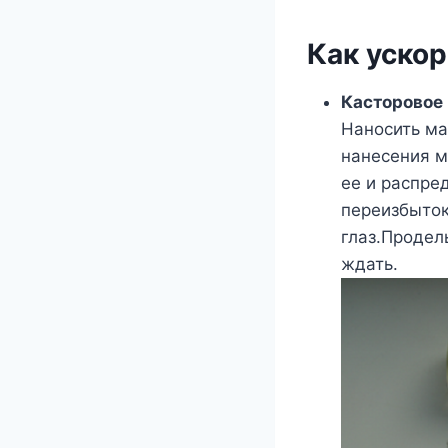
Как ускор
Касторовое 
Наносить ма
нанесения м
ее и распре
переизбыток
глаз.Продел
ждать.