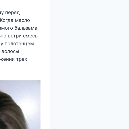
му перед
 Когда масло
имого бальзама
ьно вотри смесь
ву полотенцем.
й волосы
жении трех