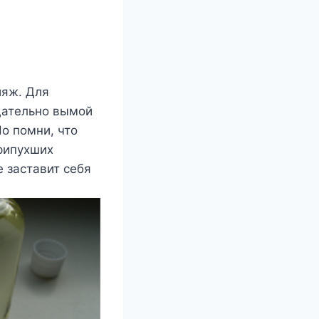
ияж. Для
щательно вымой
о помни, что
рипухших
е заставит себя