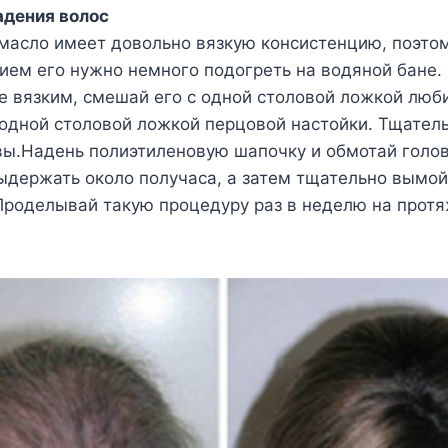
адения волос
масло имеет довольно вязкую консистенцию, поэто
ием его нужно немного подогреть на водяной бане.
е вязким, смешай его с одной столовой ложкой люб
 одной столовой ложкой перцовой настойки. Тщател
вы.Надень полиэтиленовую шапочку и обмотай голо
ыдержать около получаса, а затем тщательно вымо
роделывай такую процедуру раз в неделю на протя