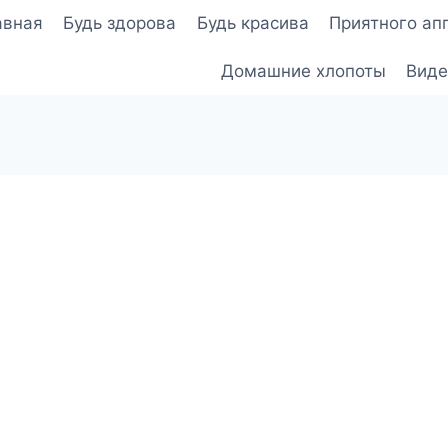
авная
Будь здорова
Будь красива
Приятного ап
Домашние хлопоты
Виде