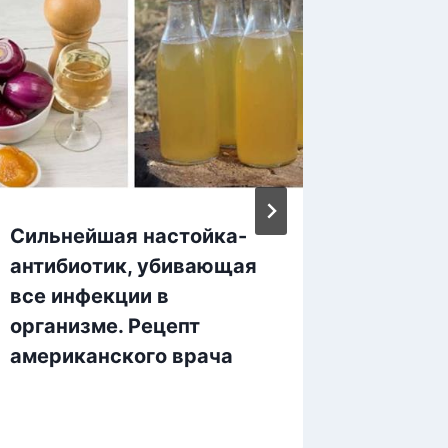
Сильнейшая настойка-
Сохран
антибиотик, убивающая
Эффек
все инфекции в
органи
организме. Рецепт
американского врача