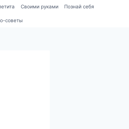
петита
Своими руками
Познай себя
о-советы