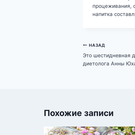
процеживания, с
напитка составл
Навигация
НАЗАД
Это шестидневная 
по
диетолога Анны Юх
записям
Похожие записи