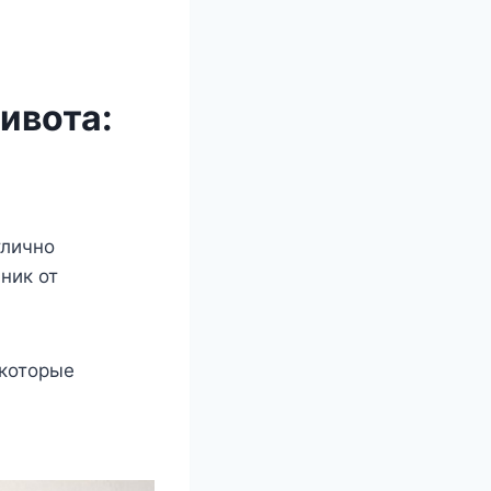
ивота:
тлично
ник от
 которые