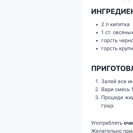
ИНГРЕДИЕ
2 л кипятка
1 ст. овсяны
горсть черн
горсть круп
ПРИГОТОВ
Залей все и
Вари смесь 
Процеди жид
гущу.
Употреблять
оч
Желательно прил