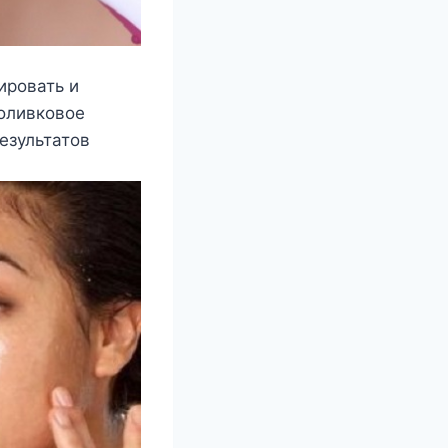
ировать и
 оливковое
езультатов