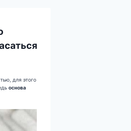
о
асаться
тью, для этого
Ведь
основа