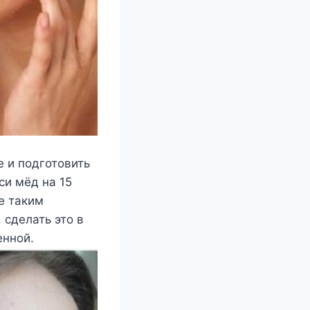
е и подготовить
си мёд на 15
е таким
 сделать это в
енной.