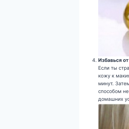
Избавься о
Если ты стр
кожу к маки
минут. Зате
способом не 
домашних ус