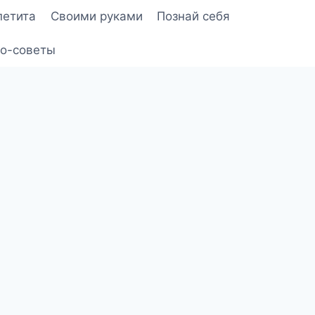
петита
Своими руками
Познай себя
о-советы