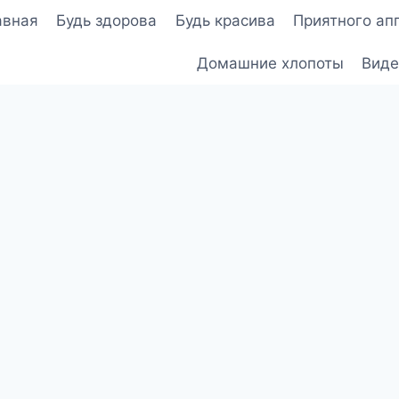
авная
Будь здорова
Будь красива
Приятного ап
Домашние хлопоты
Виде