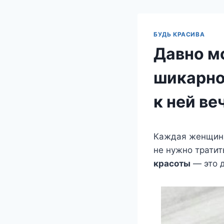
БУДЬ КРАСИВА
Давно м
шикарно
к ней в
Каждая женщина 
не нужно тратит
красоты
— это 