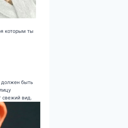
ря которым ты
р должен быть
 лицу
т свежий вид.