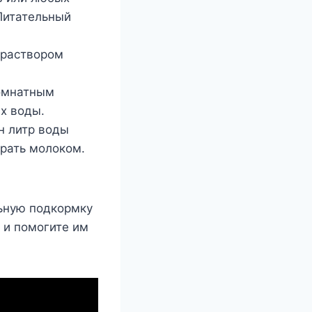
Питательный
 раствором
комнатным
х воды.
н литр воды
ирать молоком.
ьную подкормку
 и помогите им