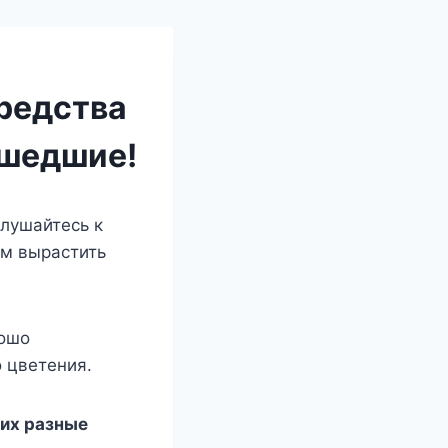
редства
сшедшие!
слушайтесь к
ам вырастить
рошо
 цветения.
 их разные