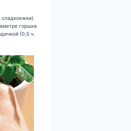
е сладкоежки).
иаметре горшка
дичкой (0,5 ч.