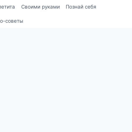
петита
Своими руками
Познай себя
о-советы