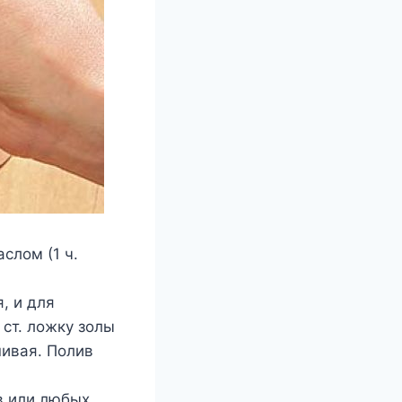
слом (1 ч.
, и для
 ст. ложку золы
шивая. Полив
в или любых