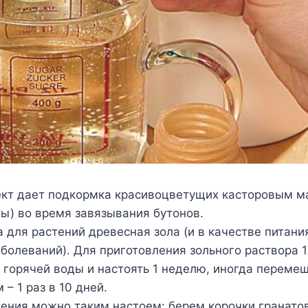
кт дает подкормка красивоцветущих касторовым ма
ды) во время завязывания бутонов.
а для растений древесная зола (и в качестве питания
болеваний). Для приготовления зольного раствора 1
л горячей воды и настоять 1 неделю, иногда переме
– 1 раз в 10 дней.
тения можно таким настоем: берем корочки гранато