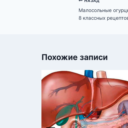
Навигация
НАЗАД
Малосольные огурц
по
8 классных рецепто
записям
Похожие записи