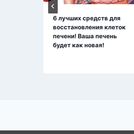
6 лучших средств для
т
восстановления клеток
дит
печени! Ваша печень
ва
будет как новая!