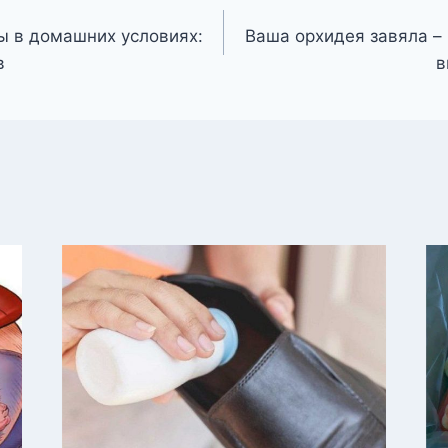
ы в домашних условиях:
Ваша орхидея завяла – 
в
в