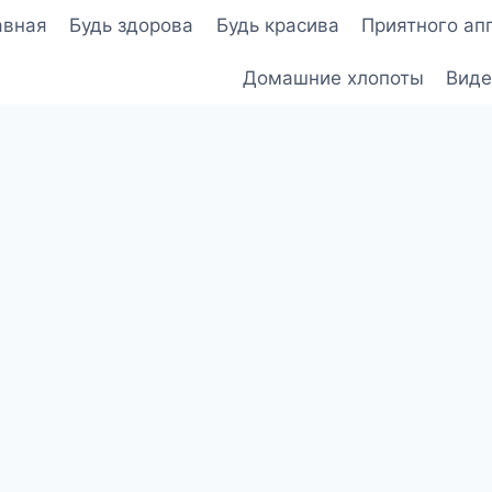
авная
Будь здорова
Будь красива
Приятного ап
Домашние хлопоты
Виде