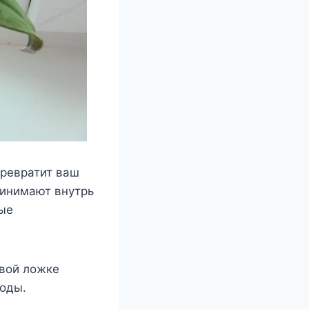
превратит ваш
ринимают внутрь
мые
овой ложке
воды.