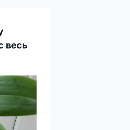
у
с весь