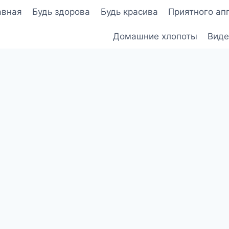
авная
Будь здорова
Будь красива
Приятного ап
Домашние хлопоты
Виде