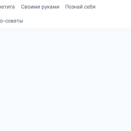
петита
Своими руками
Познай себя
о-советы