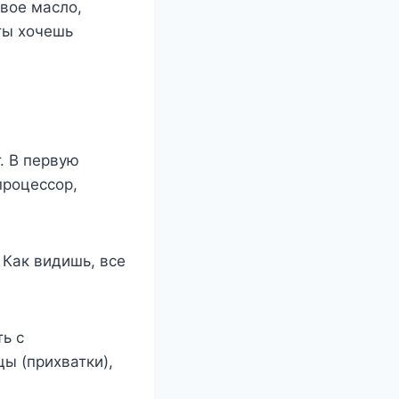
вое масло,
ты хочешь
. В первую
процессор,
Как видишь, все
ь с
ы (прихватки),