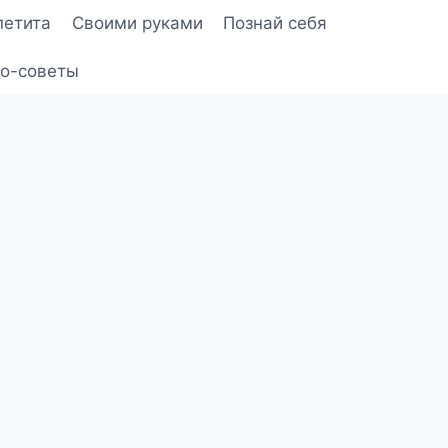
петита
Своими руками
Познай себя
о-советы