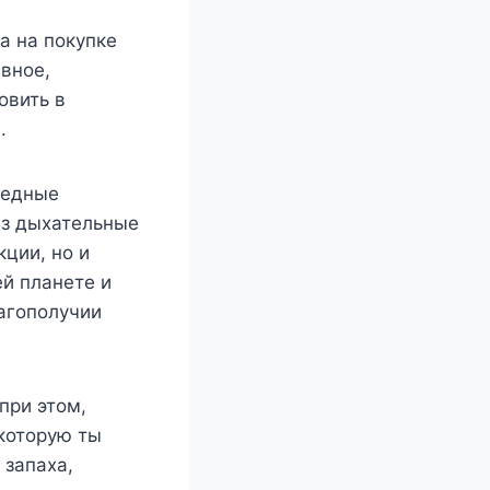
а на покупке
вное,
овить в
.
редные
ез дыхательные
кции, но и
ей планете и
агополучии
при этом,
 которую ты
 запаха,