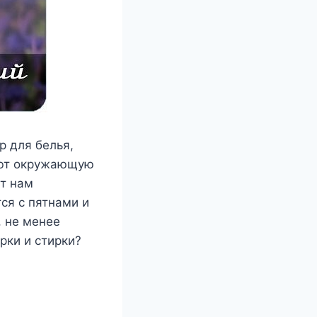
р для белья,
яют окружающую
ет нам
ся с пятнами и
, не менее
рки и стирки?