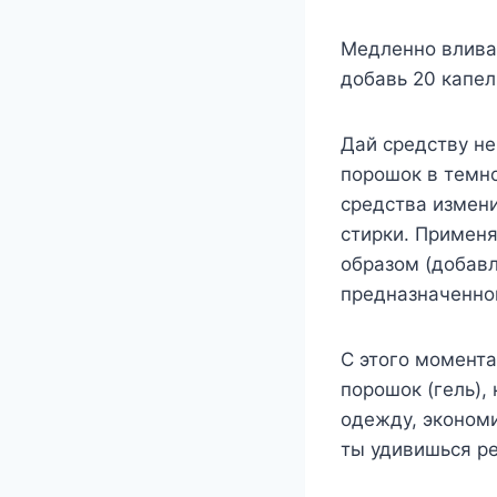
Медленно влива
добавь 20 капел
Дай средству не
порошок в темно
средства измени
стирки. Примен
образом (добав
предназначенной
С этого момента
порошок (гель),
одежду, экономи
ты удивишься ре