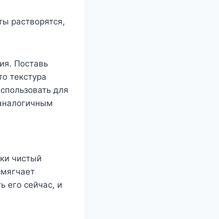
ы растворятся,
ия. Поставь
то текстура
использовать для
 аналогичным
ски чистый
смягчает
ь его сейчас, и