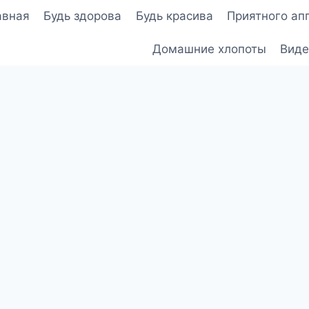
авная
Будь здорова
Будь красива
Приятного ап
Домашние хлопоты
Виде