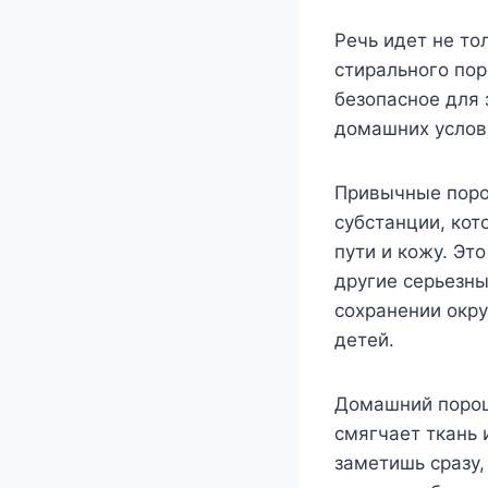
Речь идет не то
стирального пор
безопасное для 
домашних услови
Привычные поро
субстанции, кот
пути и кожу. Эт
другие серьезны
сохранении окру
детей.
Домашний порошо
смягчает ткань 
заметишь сразу,