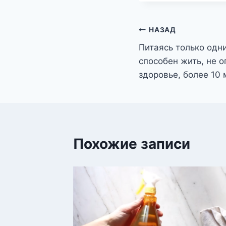
Навигация
НАЗАД
Питаясь только одн
по
способен жить, не о
записям
здоровье, более 10
Похожие записи