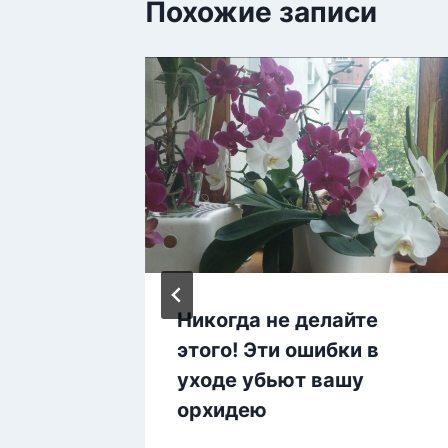
Похожие записи
ря
Никогда не делайте
будет
этого! Эти ошибки в
глый
уходе убьют вашу
орхидею
воими