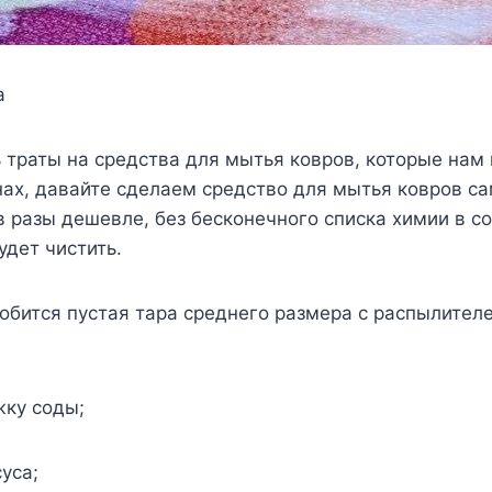
а
 траты на средства для мытья ковров, которые нам
нах, давайте сделаем средство для мытья ковров са
в разы дешевле, без бесконечного списка химии в с
удет чистить.
обится пустая тара среднего размера с распылител
жку соды;
уса;