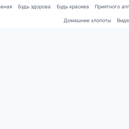
авная
Будь здорова
Будь красива
Приятного ап
Домашние хлопоты
Виде