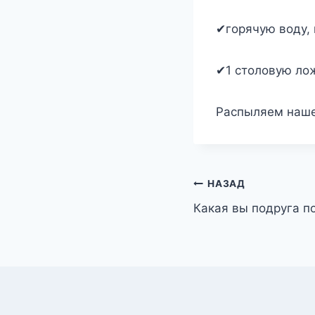
✔горячую воду, 
✔1 столовую ло
Распыляем наше 
Навигация
НАЗАД
Какая вы подруга п
по
записям