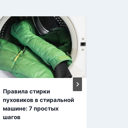
Правила стирки
Как ле
пуховиков в стиральной
кухню 
машине: 7 простых
мебель
шагов
налета