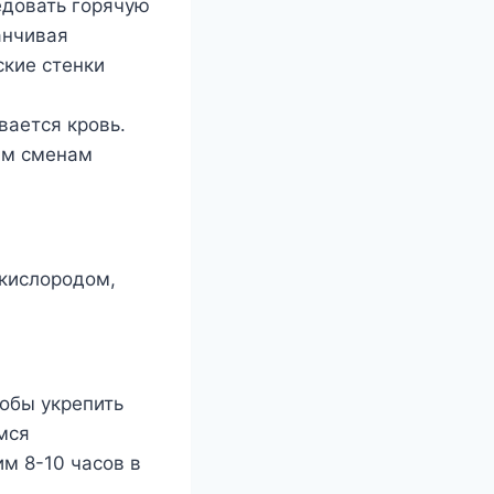
едовать горячую
канчивая
ские стенки
вается кровь.
им сменам
 кислородом,
обы укрепить
мся
им 8-10 часов в