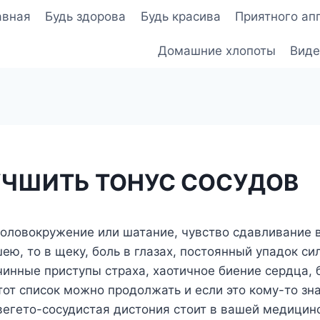
авная
Будь здорова
Будь красива
Приятного ап
Домашние хлопоты
Виде
УЧШИТЬ ТОНУС СОСУДОВ
головокружение или шатание, чувство сдавливание в
ею, то в щеку, боль в глазах, постоянный упадок си
чинные приступы страха, хаотичное биение сердца, 
 этот список можно продолжать и если это кому-то зн
вегето-сосудистая дистония стоит в вашей медицин