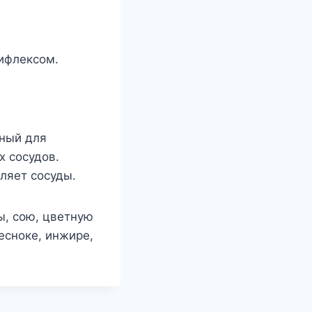
ифлексом.
сный для
х сосудов.
пляет сосуды.
ы, сою, цветную
чесноке, инжире,