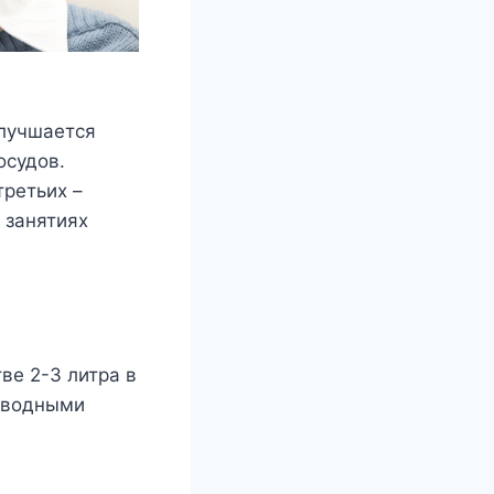
улучшается
осудов.
третьих –
 занятиях
ве 2-3 литра в
д водными