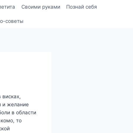
петита
Своими руками
Познай себя
о-советы
 висках,
л и желание
боли в области
акомо, то
ской