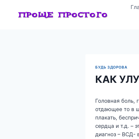
Перейти
Гл
к
содержимому
БУДЬ ЗДОРОВА
КАК УЛ
Головная боль, 
отдающее то в ш
плакать, беспри
сердца и т.д. –
диагноз – ВСД- 