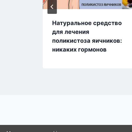
пробок
Натуральное средство
иях —
для лечения
поликистоза яичников:
ильно!
никаких гормонов