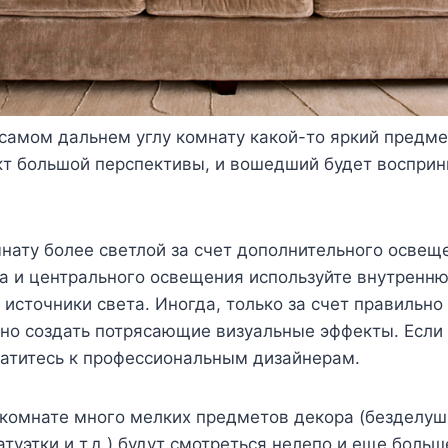
 самом дальнем углу комнату какой-то яркий предме
кт большой перспективы, и вошедший будет восприн
мнату более светлой за счет дополнительного осве
а и центрального освещения используйте внутренн
источники света. Иногда, только за счет правильно
но создать потрясающие визуальные эффекты. Если 
ратитесь к профессиональным дизайнерам.
 комнате много мелких предметов декора (безделуш
атуэтки и т.д.) будут смотреться нелепо и еще больш