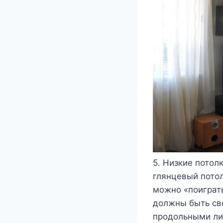
5. Низкие потол
глянцевый потол
можно «поиграть
должны быть све
продольными ли