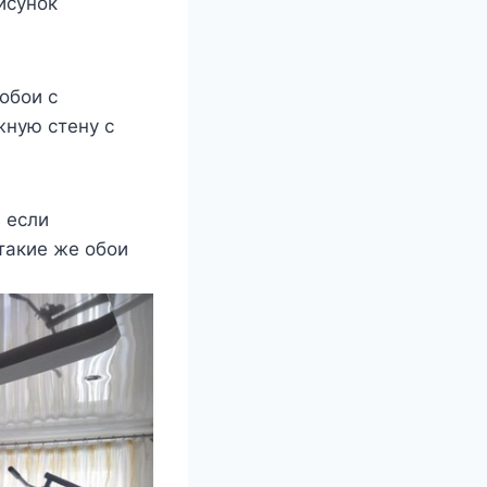
исунок
обои с
жную стену с
 если
такие же обои