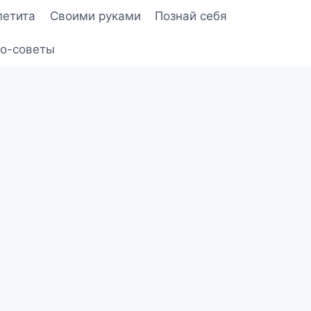
петита
Своими руками
Познай себя
о-советы