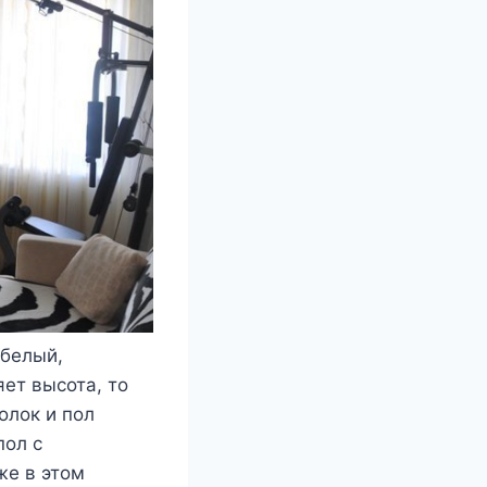
 белый,
яет высота, то
олок и пол
пол с
же в этом