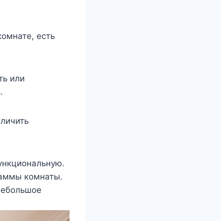
комнате, есть
ть или
.
еличить
ункциональную.
гаммы комнаты.
небольшое