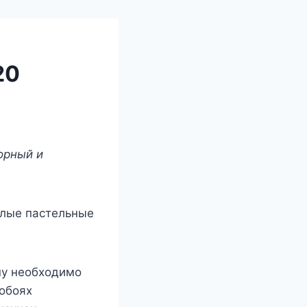
20
орный и
тлые пастельные
ну необходимо
 обоях