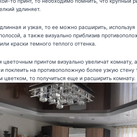
кой-то принт, то необходимо помнить, что крупный р
елкий удлиняет.
 длинная и узкая, то ее можно расширить, используя 
полосой, а также визуально приблизив противополо
ли краски темного теплого оттенка.
м цветочным принтом визуально увеличат комнату, а
и поклеить на противоположную более узкую стену 
м цветком, то получиться еще и расширить комнату.