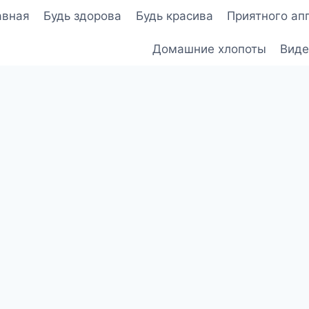
авная
Будь здорова
Будь красива
Приятного ап
Домашние хлопоты
Виде