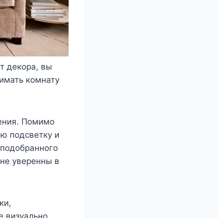
т декора, вы
имать комнату
щения. Помимо
юю подсветку и
 подобранного
не уверенны в
ки,
е визуально