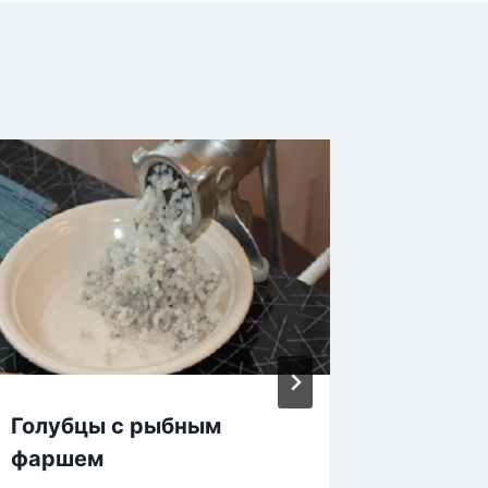
Голубцы с рыбным
Потря
фаршем
посола