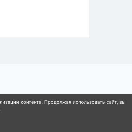
подели
Дальне
лизации контента. Продолжая использовать сайт, вы
.