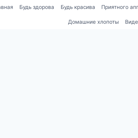
авная
Будь здорова
Будь красива
Приятного ап
Домашние хлопоты
Виде