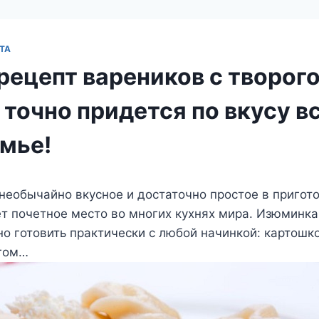
ТА
рецепт вареников с творог
точно придется по вкусу в
емье!
необычайно вкусное и достаточно простое в пригот
т почетное место во многих кухнях мира. Изюминка
но готовить практически с любой начинкой: картошко
гом…