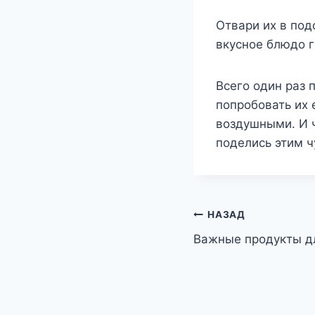
Отвари их в под
вкусное блюдо г
Всего один раз 
попробовать их 
воздушными. И ч
поделись этим ч
Навигация
НАЗАД
Важные продукты дл
по
записям