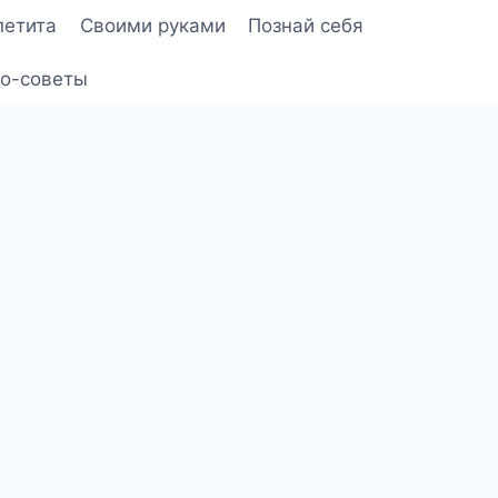
петита
Своими руками
Познай себя
о-советы