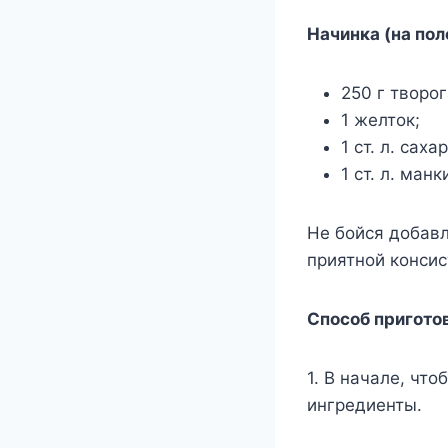
Начинка (на пол
250 г творог
1 желток;
1 ст. л. сахар
1 ст. л. манк
Не бойся добавл
приятной консис
Способ пригото
1. В начале, чт
ингредиенты.