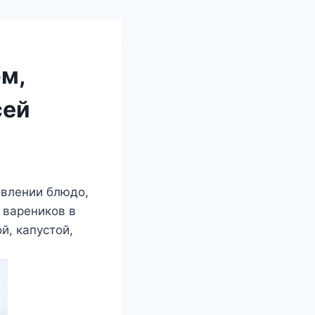
ом,
сей
овлении блюдо,
 вареников в
й, капустой,