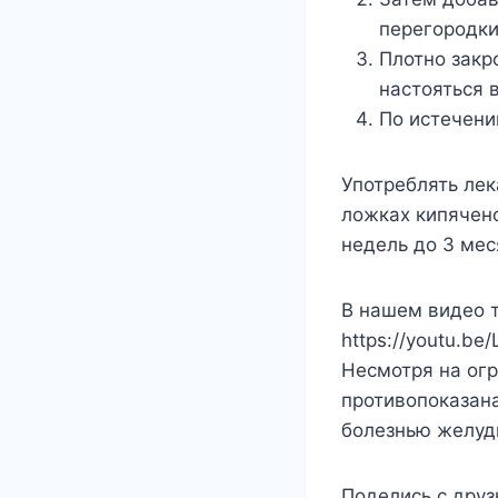
перегородки
Плотно закр
настояться в
По истечени
Употреблять лек
ложках кипячено
недель до 3 мес
В нашем видео т
https://youtu.be
Несмотря на огр
противопоказан
болезнью желуд
Поделись с друз