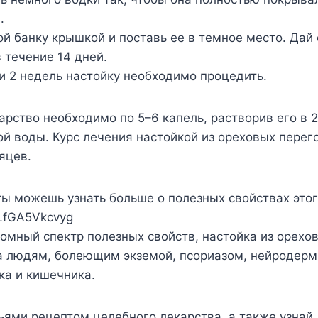
.
ой банку крышкой и поставь ее в темное место. Дай
 течение 14 дней.
и 2 недель настойку необходимо процедить.
арство необходимо по 5–6 капель, растворив его в 
й воды. Курс лечения настойкой из ореховых перег
яцев.
ы можешь узнать больше о полезных свойствах этог
/LfGA5Vkcvyg
омный спектр полезных свойств, настойка из орехо
а людям, болеющим экземой, псориазом, нейродерм
ка и кишечника.
ьями рецептом целебного лекарства, а также узнай,