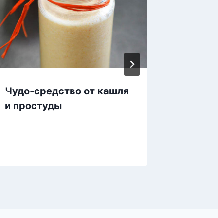
Чудо-средство от кашля
3 “мож
и простуды
после 