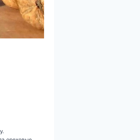
а
у.
ла ореховые