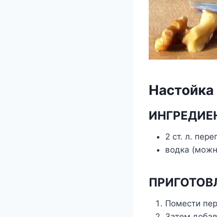
Настойка 
ИНГРЕДИЕ
2 ст. л. пер
водка (можн
ПРИГОТОВ
Помести пер
Затем добав