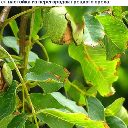
тся
настойка из перегородок грецкого ореха
.