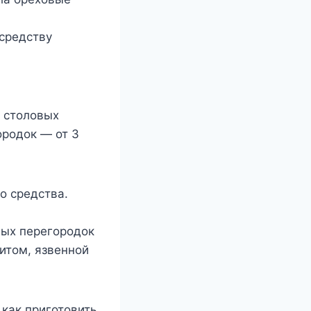
 средству
2 столовых
ородок — от 3
о средства.
вых перегородок
итом, язвенной
 как приготовить