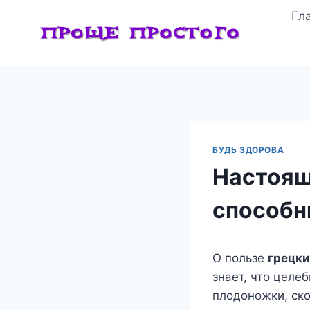
Перейти
Гл
к
содержимому
БУДЬ ЗДОРОВА
Настоящ
способн
О пользе
грецки
знает, что целе
плодоножки, ско