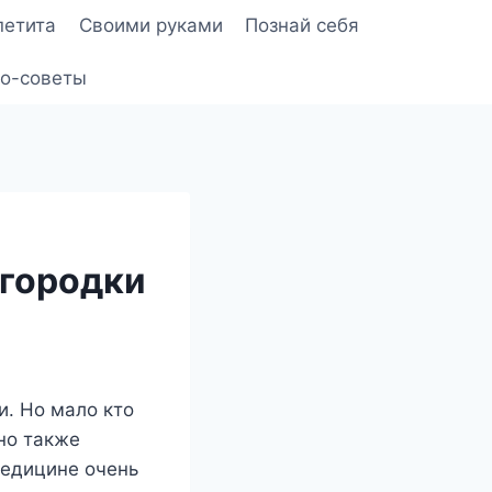
петита
Своими руками
Познай себя
о-советы
егородки
и. Но мало кто
но также
медицине очень