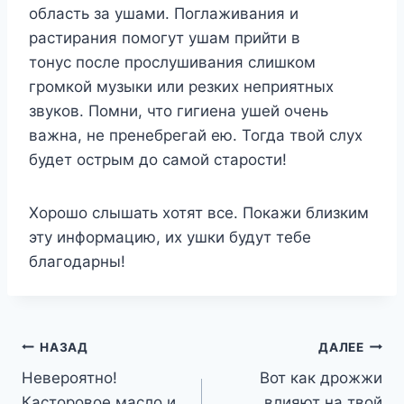
область за ушами. Поглаживания и
растирания помогут ушам прийти в
тонус после прослушивания слишком
громкой музыки или резких неприятных
звуков. Помни, что гигиена ушей очень
важна, не пренебрегай ею. Тогда твой слух
будет острым до самой старости!
Хорошо слышать хотят все. Покажи близким
эту информацию, их ушки будут тебе
благодарны!
Навигация
НАЗАД
ДАЛЕЕ
Невероятно!
Вот как дрожжи
по
Касторовое масло и
влияют на твой