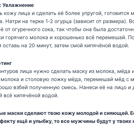
: Увлажнение
 кожу лица и сделать её более упругой, готовится 
а. Натри на терке 1-2 огурца (зависит от размера). 
её от огуречного сока, так чтобы она была достаточ
ки горячего молока и хорошенько всё перемешай. П
и оставь на 20 минут, затем смой кипячёной водой.
фтинг
нтуров лица нужно сделать маску из молока, мёда 
 молока и столовую ложку мёда, перемешай мёд с м
рошо взбей полученную смесь. Нанеси её на лицо и 
й всё кипячёной водой.
ые маски сделают твою кожу молодой и сияющей. Е
екту ещё и улыбку, то все мужчины будут у твоих н