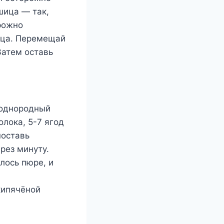
шица — так,
орожно
ица. Перемещай
Затем оставь
 однородный
лока, 5-7 ягод
поставь
рез минуту.
лось пюре, и
кипячёной