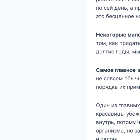
по сей день, а
это бесценное н
Некоторые мало
том, как придат
долгие годы, м
Самое главное 
не совсем обыч
порядка их при
Один из главных
красавицы убеж
внутрь, потому 
организма, но з
и телом.