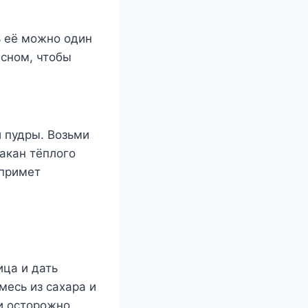
ь её можно один
 сном, чтобы
й пудры. Возьми
акан тёплого
 примет
ица и дать
месь из сахара и
ди осторожно