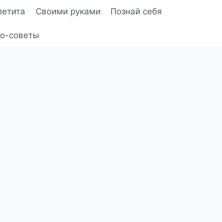
петита
Своими руками
Познай себя
о-советы