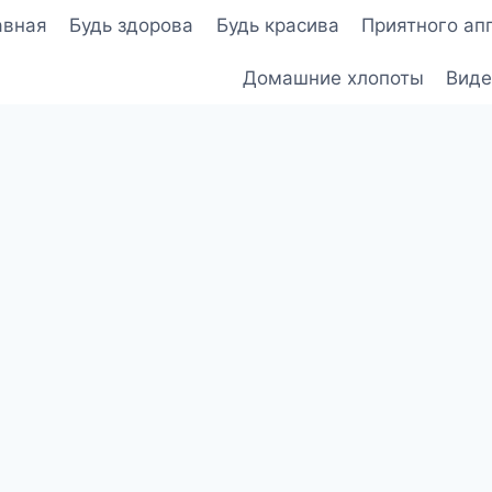
авная
Будь здорова
Будь красива
Приятного ап
Домашние хлопоты
Виде