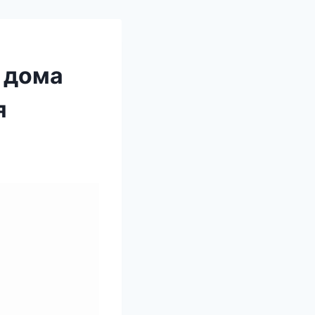
 дома
я