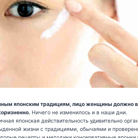
нным японским традициям, лицо женщины должно в
коризненно.
Ничего не изменилось и в наши дни.
ичная японская действительность удивительно орга
быденной жизни с традициями, обычаями и провере
оторые рецепты и методики консервативные японки