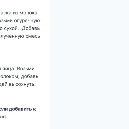
маска из молока
Возьми огуречную
но сухой. Добавь
олученную смесь
и яйца. Возьми
олоком, добавь
дай высохнуть.
сли добавить к
ог.