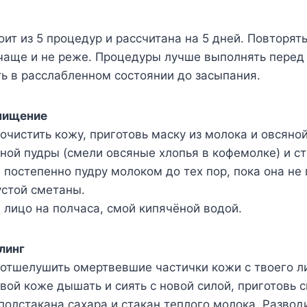
ит из 5 процедур и рассчитана на 5 дней. Повторят
 чаще и не реже. Процедуры лучше выполнять перед
ь в расслабленном состоянии до засыпания.
чищение
 очистить кожу, приготовь маску из молока и овсяно
ной пудры (смели овсяные хлопья в кофемолке) и ст
 постепенно пудру молоком до тех пор, пока она не
устой сметаны.
 лицо на полчаса, смой кипячёной водой.
линг
 отшелушить омертвевшие частички кожи с твоего л
ой коже дышать и сиять с новой силой, приготовь с
полстакана сахара и стакан теплого молока. Разво