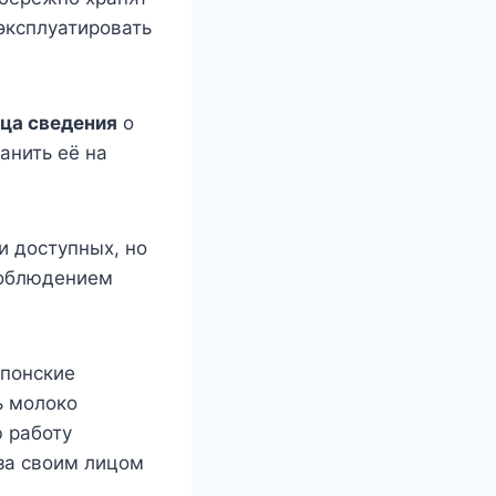
эксплуатировать
ца сведения
о
анить её на
и доступных, но
соблюдением
Японские
ь молоко
ю работу
 за своим лицом