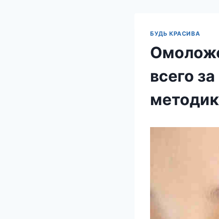
БУДЬ КРАСИВА
Омоложе
всего за
методик