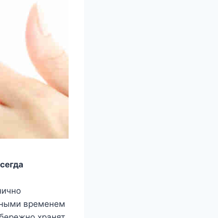
сегда
нично
нными временем
 бережно хранят