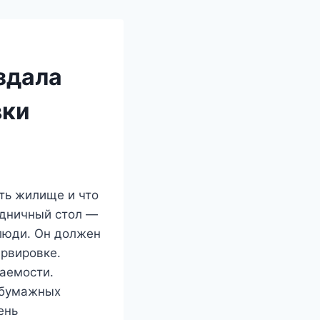
здала
вки
ить жилище и что
здничный стол —
 люди. Он должен
ервировке.
ваемости.
 бумажных
ень