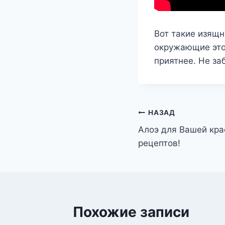
Вот такие изящ
окружающие это 
приятнее. Не за
Навигация
НАЗАД
Алоэ для Вашей кра
по
рецептов!
записям
Похожие записи