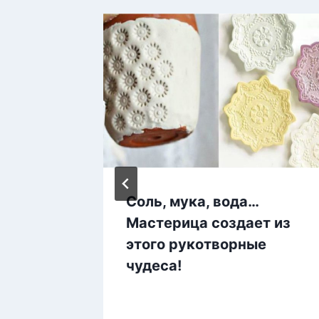
Соль, мука, вода…
участок
Мастерица создает из
етку.
этого рукотворные
найти
чудеса!