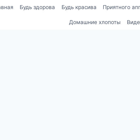
авная
Будь здорова
Будь красива
Приятного ап
Домашние хлопоты
Виде