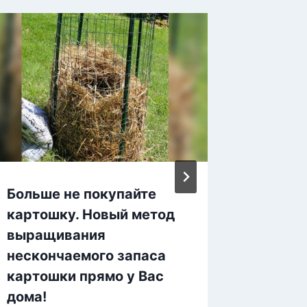
Больше не покупайте
16 сов
картошку. Новый метод
органи
выращивания
простр
нескончаемого запаса
удивят
картошки прямо у Вас
дома!