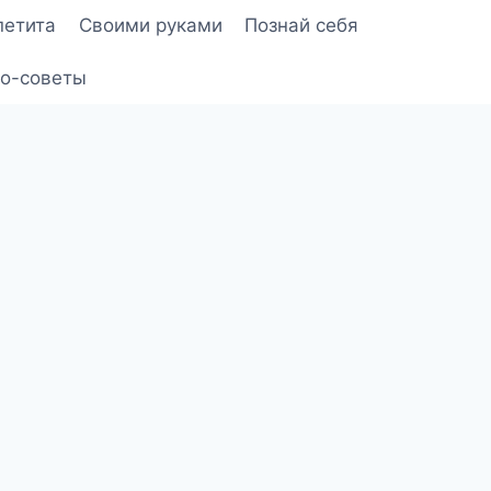
петита
Своими руками
Познай себя
о-советы