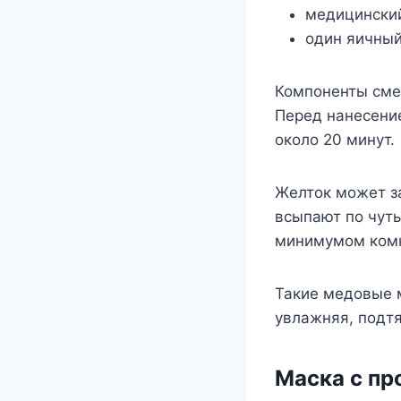
медицинский
один яичный
Компоненты сме
Перед нанесени
около 20 минут.
Желток может за
всыпают по чуть
минимумом комк
Такие медовые 
увлажняя, подтя
Маска с п