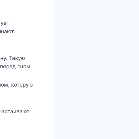
вует
инают
ну. Такую
перед сном.
ом, которую
 настаивают