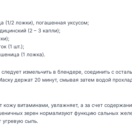
а (1/2 ложки), погашенная уксусом;
ицинский (2 – 3 капли);
ки);
к (1 шт.);
шеница (1 ложка).
следует измельчить в блендере, соединить с оста
Маску держат 20 минут, смывая затем водой прохла
т кожу витаминами, увлажняет, а за счет содержани
еничных зерен нормализуют функцию сальных желе
т угревую сыпь.