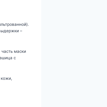
льтрованной).
выдержки –
 часть маски
кашица с
 кожи,