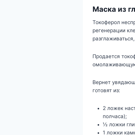
Маска из г
Токоферол несп
регенерации кл
разглаживаться,
Продается токоф
омолаживающую 
Вернет увядающ
готовят из:
2 ложек нас
полчаса);
½ ложки гли
1 ложки кам