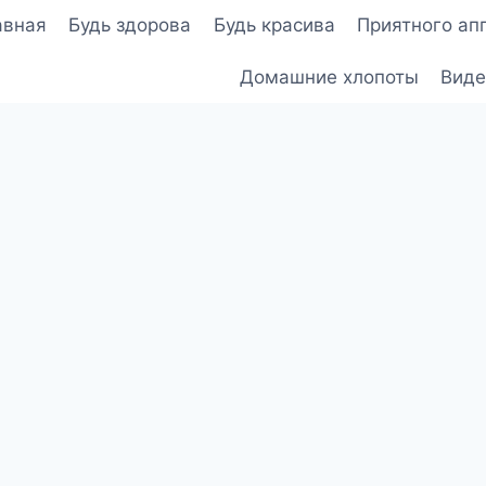
авная
Будь здорова
Будь красива
Приятного ап
Домашние хлопоты
Виде