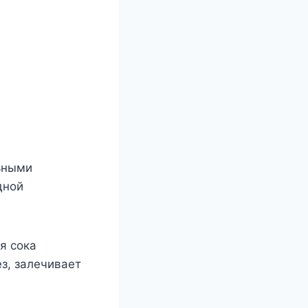
льными
дной
я сока
з, залечивает