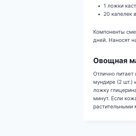
1 ложки кас
20 капелек 
Компоненты смеш
дней. Наносят н
Овощная ма
Отлично питает
мундире (2 шт.)
ложку глицерина
минут. Если кож
растительными 