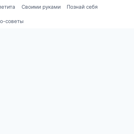
петита
Своими руками
Познай себя
о-советы