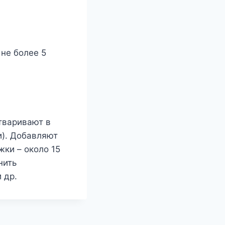
не более 5
тваривают в
и). Добавляют
жки – около 15
нить
 др.