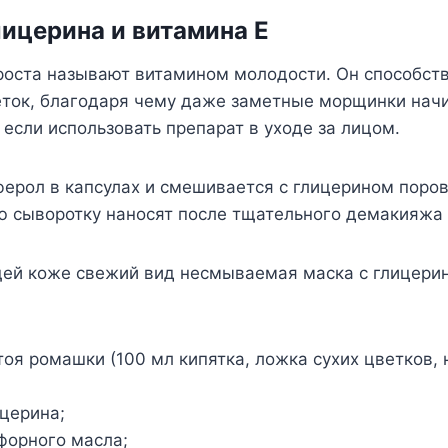
лицерина и витамина Е
роста называют витамином молодости. Он способст
еток, благодаря чему даже заметные морщинки нач
 если использовать препарат в уходе за лицом.
ерол в капсулах и смешивается с глицерином поров
сыворотку наносят после тщательного демакияжа 
ей коже свежий вид несмываемая маска с глицерин
тоя ромашки (100 мл кипятка, ложка сухих цветков,
церина;
форного масла;