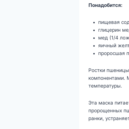
Понадобится:
пищевая сод
глицерин мед
мед (1/4 лож
яичный желто
проросшая п
Ростки пшеницы 
компонентами. 
температуры.
Эта маска питае
пророщенных пш
ранки, устраняе