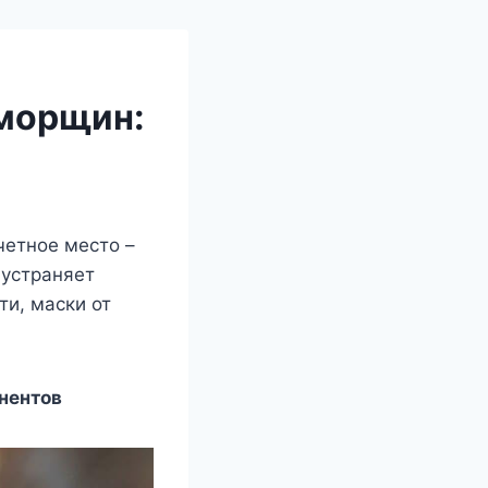
 морщин:
четное место –
 устраняет
ти, маски от
нентов