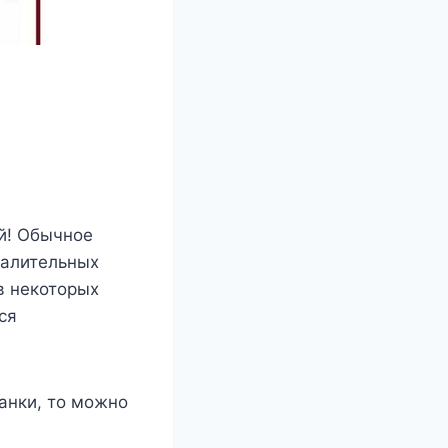
ай! Обычное
палительных
в некоторых
ся
анки, то можно