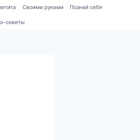
петита
Своими руками
Познай себя
о-советы