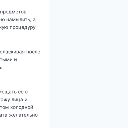
 предметов
но намылить, а
кую процедуру
поласкивая после
стыми и
.
мещать ее с
кожу лица и
отом холодной
тата желательно