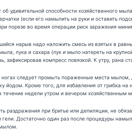
т об удивительной способности хозяйственного мыл
ерчатки (если его намылить на руки и оставить подсы
при порезе во время операции риск заражения мини
шийся нарыв надо наложить смесь из взятых в равн
мыла, лука и сахара (лук и мыло натереть на крупно
чь, зафиксировав компресс повязкой. К утру, рана ст
а ногах следует промыть пораженные места мылом, 
жу йодом. Кроме того, для избавления от грибка на
 в течение недели утром и вечером хозяйственным 
ть раздражения при бритье или депиляции, не обяза
 гели. Достаточно один раз после процедуры намыл
мылом.