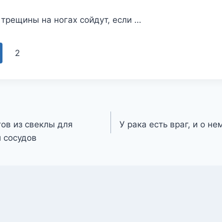
 трещины на ногах сойдут, если …
2
тов из свеклы для
У рака есть враг, и о н
и сосудов