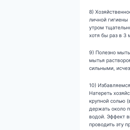
8) Хозяйственн
личной гигиены 
утром тщательн
хотя бы раз в 3 
9) Полезно мыть
мытья раствором
сильными, исчез
10) Избавляемс
Натереть хозяйс
крупной солью (
держать около п
водой. Эффект в
проводить эту п