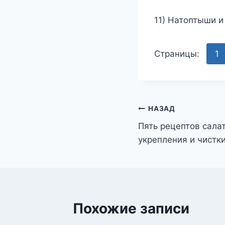
11) Натоптыши и
Страницы:
1
Навигация
НАЗАД
Пять рецептов сала
по
укрепления и чистк
записям
Похожие записи