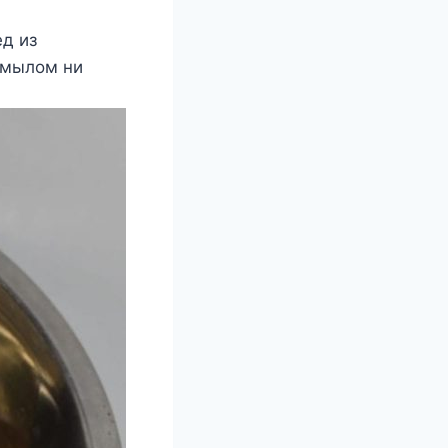
д из
 мылом ни