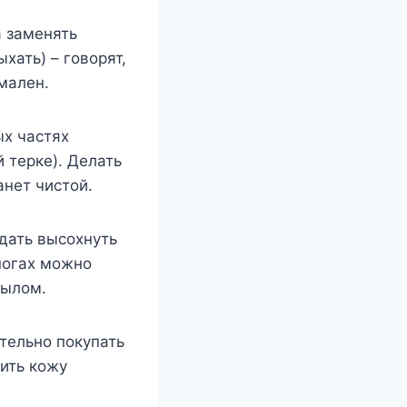
а заменять
хать) – говорят,
мален.
ых частях
й терке). Делать
анет чистой.
дать высохнуть
 ногах можно
мылом.
тельно покупать
ить кожу