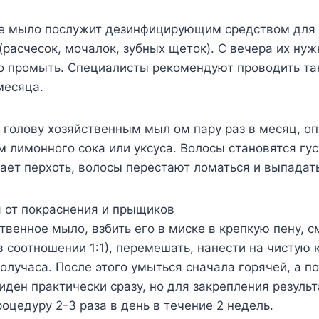
ое мыло послужит дезинфицирующим средством для
(расчесок, мочалок, зубных щеток). С вечера их нуж
о промыть. Специалисты рекомендуют проводить та
месяца.
 голову хозяйственным мыл ом пару раз в месяц, о
 лимонного сока или уксуса. Волосы становятся гу
ает перхоть, волосы перестают ломаться и выпадать
я от покраснения и прыщиков
твенное мыло, взбить его в миске в крепкую пену, с
в соотношении 1:1), перемешать, нанести на чистую 
олучаса. После этого умыться сначала горячей, а п
иден практически сразу, но для закрепления резуль
роцедуру 2-3 раза в день в течение 2 недель.