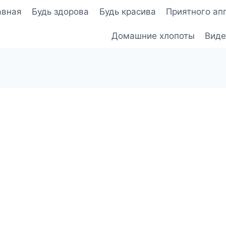
авная
Будь здорова
Будь красива
Приятного ап
Домашние хлопоты
Виде