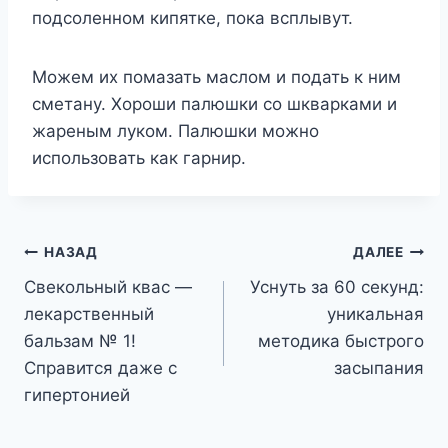
подсоленном кипятке, пока всплывут.
Можем их помазать маслом и подать к ним
сметану. Хороши палюшки со шкварками и
жареным луком. Палюшки можно
использовать как гарнир.
Навигация
НАЗАД
ДАЛЕЕ
Свекольный квас —
Уснуть за 60 секунд:
по
лекарственный
уникальная
записям
бальзам № 1!
методика быстрого
Справится даже с
засыпания
гипертонией