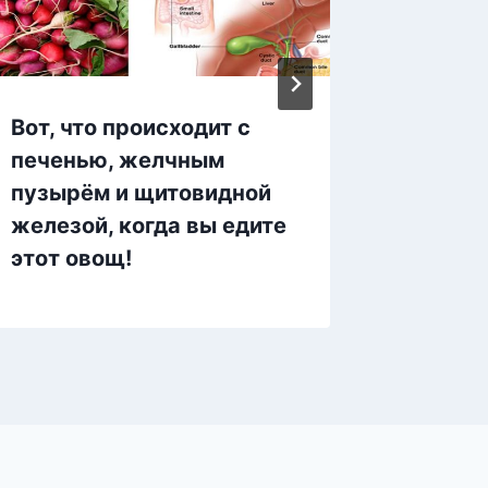
Вот, что происходит с
Фолиев
печенью, желчным
(витам
пузырём и щитовидной
секрет
железой, когда вы едите
этот овощ!