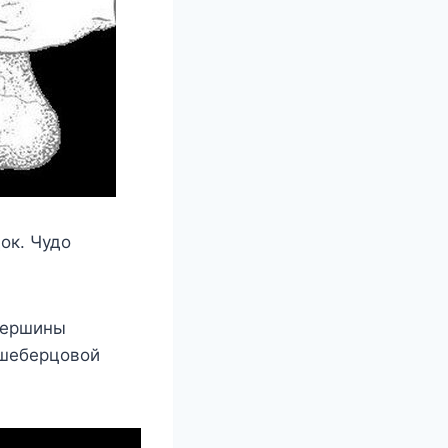
ок. Чудо
вершины
ьшеберцовой