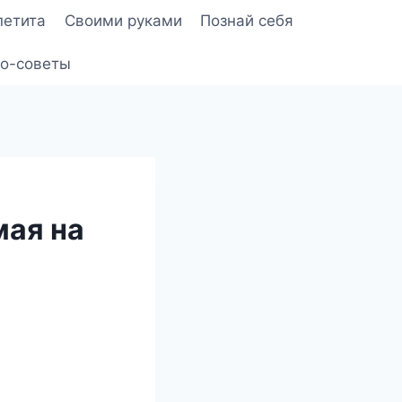
петита
Своими руками
Познай себя
о-советы
мая на