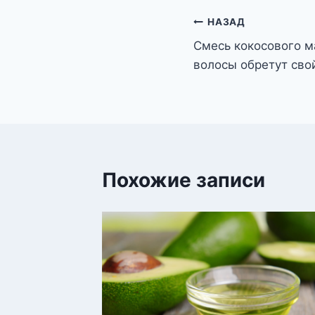
Навигация
НАЗАД
Смесь кокосового м
по
волосы обретут сво
записям
Похожие записи