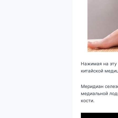
Нажимая на эту 
китайской меди
Меридиан селез
медиальной лод
кости.