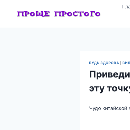
Перейти
Гл
к
содержимому
БУДЬ ЗДОРОВА
|
ВИ
Приведи
эту точ
Чудо китайской