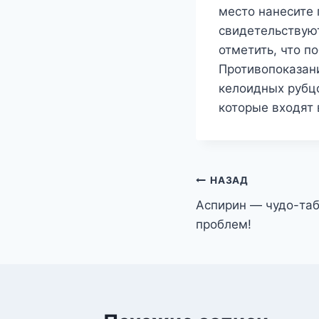
место нанесите 
свидетельствуют
отметить, что п
Противопоказан
келоидных рубцо
которые входят 
Навигация
НАЗАД
Аспирин — чудо-таб
по
проблем!
записям