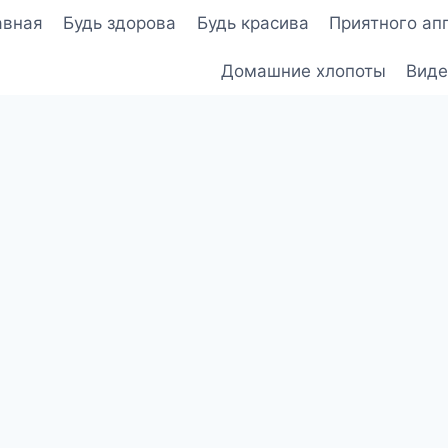
авная
Будь здорова
Будь красива
Приятного ап
Домашние хлопоты
Виде