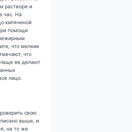
м растворе и
а час. На
цо кипяченой
 при помощи
 нежирным
дите, что мелкие
тмечают, что
 Чаще ее делают
данных
все лицо.
проверить свою
описано выше, и
я, на то же