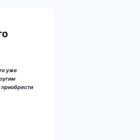
то
то уже
другим
 приобрести