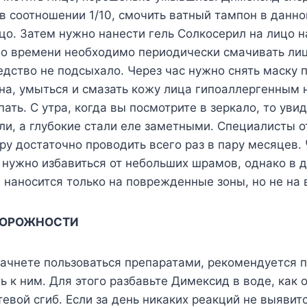
в соотношении 1/10, смочить ватный тампон в данно
цо. Затем нужно нанести гель Солкосерил на лицо н
го времени необходимо периодически смачивать ли
едство не подсыхало. Через час нужно снять маску
на, умыться и смазать кожу лица гипоаллергенным
ать. С утра, когда вы посмотрите в зеркало, то уви
и, а глубокие стали еле заметными. Специалисты о
у достаточно проводить всего раз в пару месяцев.
а нужно избавиться от небольших шрамов, однако в 
 наносится только на поврежденные зоны, но не на 
ТОРОЖНОСТИ
начнете пользоваться препаратами, рекомендуется 
ь к ним. Для этого разбавьте Димексид в воде, как 
тевой сгиб. Если за день никаких реакций не выявитс