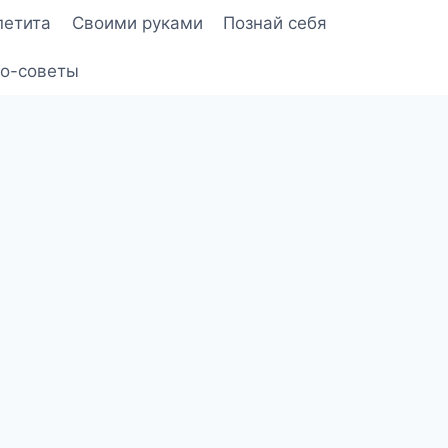
петита
Своими руками
Познай себя
о-советы