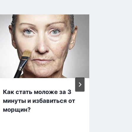
Как стать моложе за 3
9 стра
минуты и избавиться от
которы
морщин?
справи
ежедн
пробле