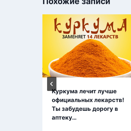
Похожие записи
тра
Куркума лечит лучше
е перед
официальных лекарств!
 вещи
Ты забудешь дорогу в
аптеку…