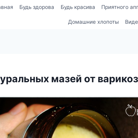
авная
Будь здорова
Будь красива
Приятного ап
Домашние хлопоты
Виде
туральных мазей от варико