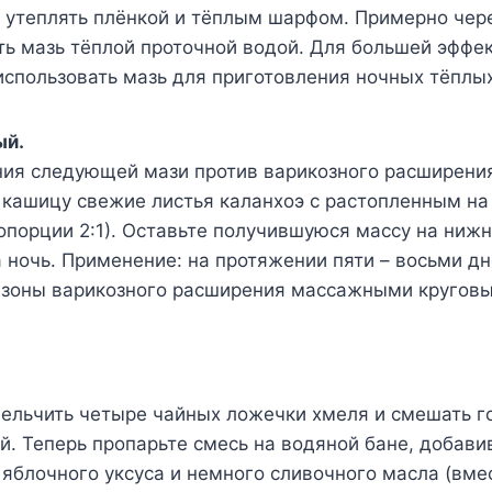
о утеплять плёнкой и тёплым шарфом. Примерно чер
ть мазь тёплой проточной водой. Для большей эффе
спользовать мазь для приготовления ночных тёплы
ый.
ния следующей мази против варикозного расширени
 кашицу свежие листья каланхоэ с растопленным на
опорции 2:1). Оставьте получившуюся массу на ниж
 ночь. Применение: на протяжении пяти – восьми дн
 зоны варикозного расширения массажными кругов
ельчить четыре чайных ложечки хмеля и смешать г
. Теперь пропарьте смесь на водяной бане, добавив
яблочного уксуса и немного сливочного масла (вме