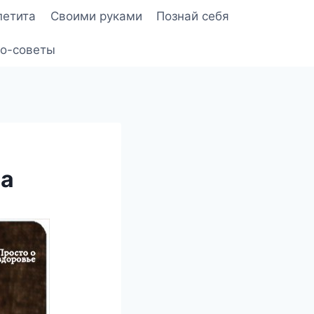
петита
Своими руками
Познай себя
о-советы
за