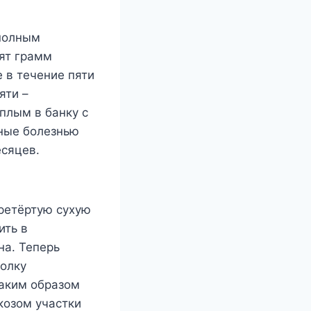
 полным
сят грамм
 в течение пяти
яти –
плым в банку с
ные болезнью
есяцев.
еретёртую сухую
ить в
на. Теперь
полку
таким образом
козом участки