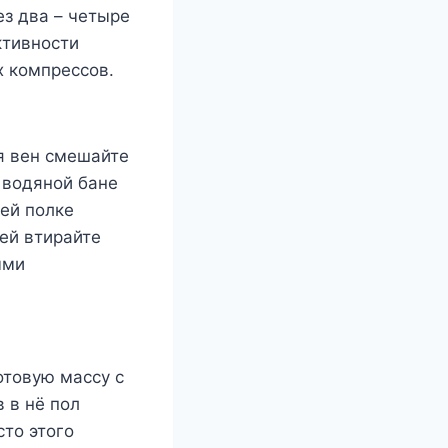
ез два – четыре
ктивности
х компрессов.
я вен смешайте
 водяной бане
ней полке
ей втирайте
ыми
отовую массу с
 в нё пол
сто этого