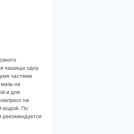
озного
ия кашицы одну
вумя частями
 мазь на
ой и для
компресс на
й водой. По
и рекомендуется