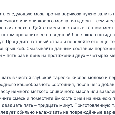
ить следующую мазь против варикоза нужно залить
нечного или оливкового масла пятьдесят – семьде
ецких орехов. Дайте смеси постоять в тёплом месте
а потом проварите её на водяной бане около пятидес
т. Процедите готовый отвар и перелейте его ещё тё
я крышкой. Смазывайте данным составом поражён
и – пять раз в день на протяжении двух – четырёх м
ать в чистой глубокой тарелке кислое молоко и п
одного кашеобразного состояния, после чего добав
ссу немного мягкого сливочного масла или вазели
ните смесь и поместите ёмкость с ней на нижнюю 
 двадцать пять – тридцать минут. Приготовленную 
следует обильно налаживать на повреждённые вари