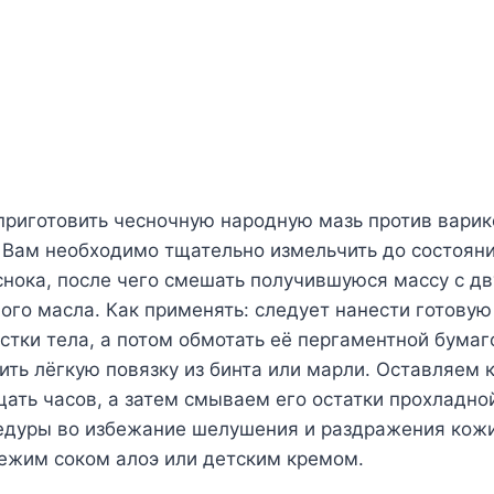
приготовить чесночную народную мазь против варик
 Вам необходимо тщательно измельчить до состоян
снока, после чего смешать получившуюся массу с д
ого масла. Как применять: следует нанести готовую
тки тела, а потом обмотать её пергаментной бумаг
ть лёгкую повязку из бинта или марли. Оставляем 
цать часов, а затем смываем его остатки прохладно
едуры во избежание шелушения и раздражения кож
вежим соком алоэ или детским кремом.