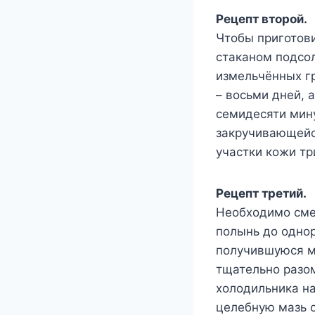
Рецепт второй.
Чтобы приготов
стаканом подсол
измельчённых гр
– восьми дней, 
семидесяти мину
закручивающейс
участки кожи тр
Рецепт третий.
Необходимо смеш
полынь до однор
получившуюся ма
тщательно разом
холодильника на
целебную мазь 