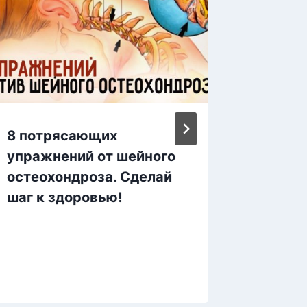
8 потрясающих
10 ПР
упражнений от шейного
КОТОР
остеохондроза. Сделай
ВЫСОК
шаг к здоровью!