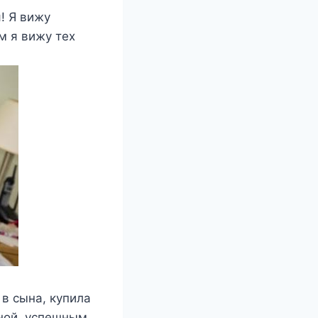
! Я вижу
м я вижу тех
в сына, купила
ной, успешным.