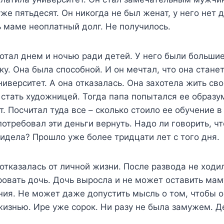
уже пятьдесят. Он никогда не был женат, у него нет 
 маме неоплатный долг. Не получилось.
тал днем и ночью ради детей. У него были большие
ку. Она была способной. И он мечтал, что она стане
ниверситет. А она отказалась. Она захотела жить св
 стать художницей. Тогда папа попытался ее образум
т. Посчитал туда все – сколько стоило ее обучение в
потребовал эти деньги вернуть. Надо ли говорить, 
видела? Прошло уже более тридцати лет с того дня.
тказалась от личной жизни. После развода не ходи
овать дочь. Дочь выросла и не может оставить мам
ния. Не может даже допустить мысль о том, чтобы 
жизнью. Ире уже сорок. Ни разу не была замужем. Де