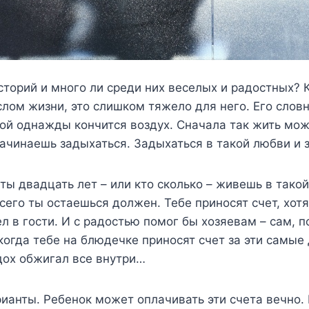
сторий и много ли среди них веселых и радостных? 
лом жизни, это слишком тяжело для него. Его слов
рой однажды кончится воздух. Сначала так жить мож
ачинаешь задыхаться. Задыхаться в такой любви и з
 ты двадцать лет – или кто сколько – живешь в тако
сего ты остаешься должен. Тебе приносят счет, хотя
л в гости. И с радостью помог бы хозяевам – сам, п
когда тебе на блюдечке приносят счет за эти самые 
дох обжигал все внутри…
ианты. Ребенок может оплачивать эти счета вечно. 