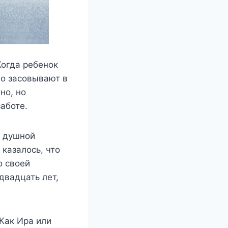
Когда ребенок
но засовывают в
но, но
аботе.
й душной
 казалось, что
о своей
двадцать лет,
Как Ира или