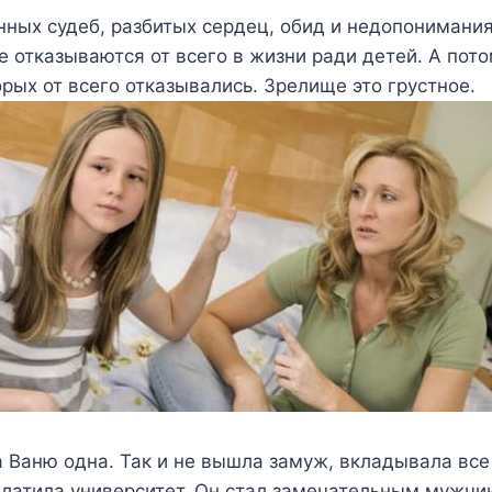
ных судеб, разбитых сердец, обид и недопонимания
 отказываются от всего в жизни ради детей. А пото
орых от всего отказывались. Зрелище это грустное.
Ваню одна. Так и не вышла замуж, вкладывала все 
платила университет. Он стал замечательным мужчи