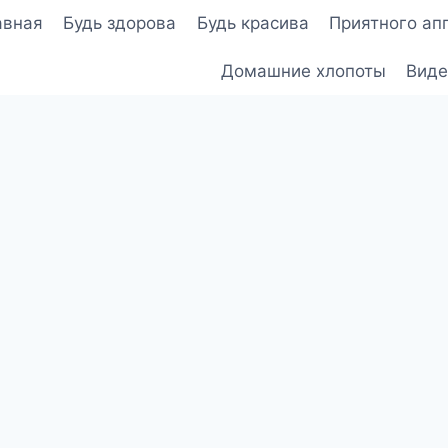
авная
Будь здорова
Будь красива
Приятного ап
Домашние хлопоты
Виде