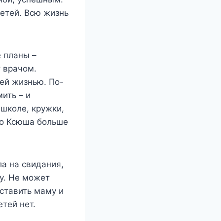
детей. Всю жизнь
 планы –
т врачом.
оей жизнью. По-
ить – и
 школе, кружки,
что Ксюша больше
ла на свидания,
у. Не может
оставить маму и
тей нет.