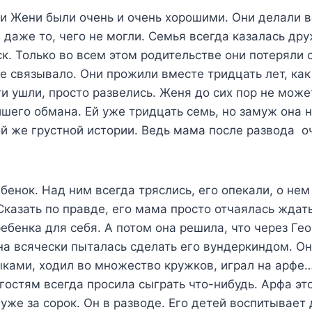
и Жени были очень и очень хорошими. Они делали в
 и даже то, чего не могли. Семья всегда казалась д
ск. Только во всем этом родительстве они потеряли 
е связывало. Они прожили вместе тридцать лет, как
ти ушли, просто развелись. Женя до сих пор не може
йшего обмана. Ей уже тридцать семь, но замуж она н
й же грустной истории. Ведь мама после развода о
бенок. Над ним всегда тряслись, его опекали, о нем
казать по правде, его мама просто отчаялась ждат
ебенка для себя. А потом она решила, что через Гео
на всячески пыталась сделать его вундеркиндом. О
ыками, ходил во множество кружков, играл на арфе
 гостям всегда просила сыграть что-нибудь. Арфа эт
 уже за сорок. Он в разводе. Его детей воспитывает