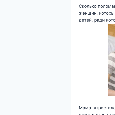
Сколько поломан
женщин, которые
детей, ради кот
Мама вырастила 
ему квартиру, о