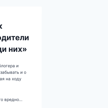
к
одители
ди них»
блогера и
 забывать и о
ая на ходу
это вредно…