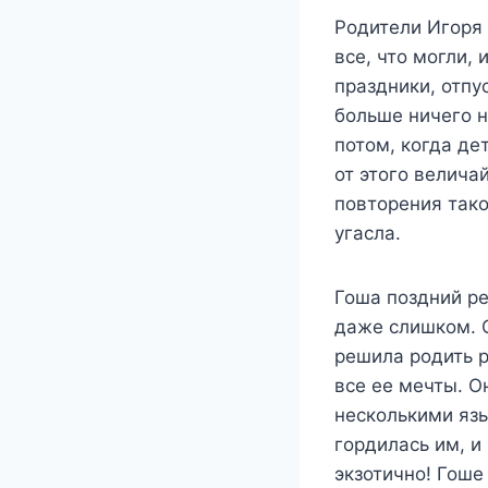
Родители Игоря 
все, что могли,
праздники, отпу
больше ничего н
потом, когда де
от этого велича
повторения тако
угасла.
Гоша поздний ре
даже слишком. С
решила родить р
все ее мечты. О
несколькими яз
гордилась им, и
экзотично! Гоше