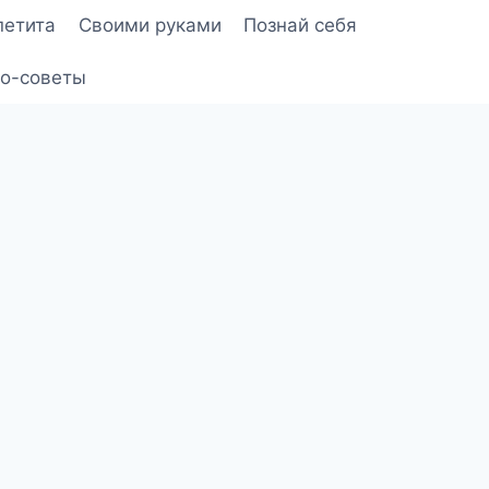
петита
Своими руками
Познай себя
о-советы