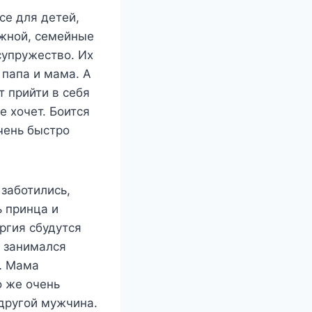
се для детей,
ружной, семейные
супружество. Их
 папа и мама. А
т прийти в себя
е хочет. Боится
чень быстро
 заботились,
ь принца и
ргия сбудутся
н занимался
… Мама
о же очень
 другой мужчина.