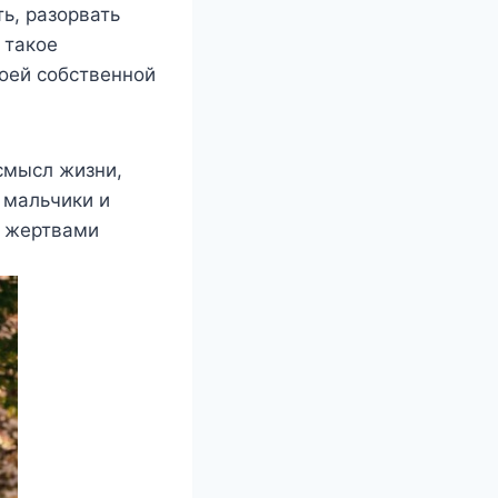
ть, разорвать
 такое
воей собственной
смысл жизни,
 мальчики и
и жертвами