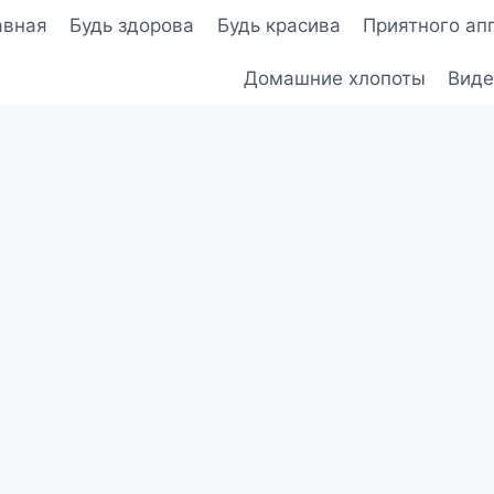
авная
Будь здорова
Будь красива
Приятного ап
Домашние хлопоты
Виде