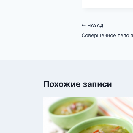
Навигация
НАЗАД
Совершенное тело з
по
записям
Похожие записи