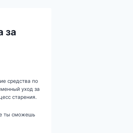
а за
кие средства по
еменный уход за
цесс старения.
ые ты сможешь