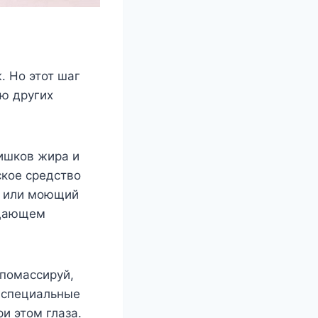
. Но этот шаг
ию других
лишков жира и
ское средство
а или моющий
ищающем
 помассируй,
й специальные
и этом глаза.