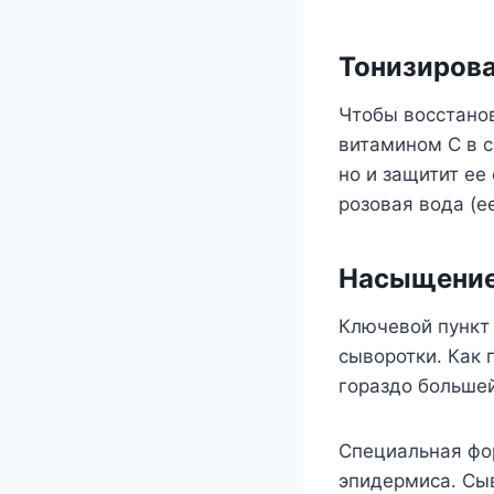
Тонизиров
Чтобы восстанов
витамином С в с
но и защитит е
розовая вода (е
Насыщени
Ключевой пункт
сыворотки. Как 
гораздо большей
Специальная фо
эпидермиса. Сыв