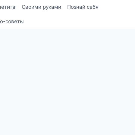
петита
Своими руками
Познай себя
о-советы