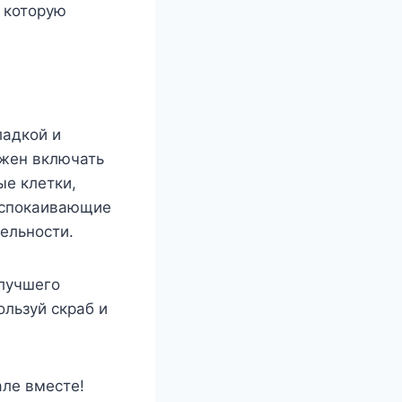
 которую
ладкой и
лжен включать
ые клетки,
 успокаивающие
ельности.
лучшего
ользуй скраб и
але вместе!