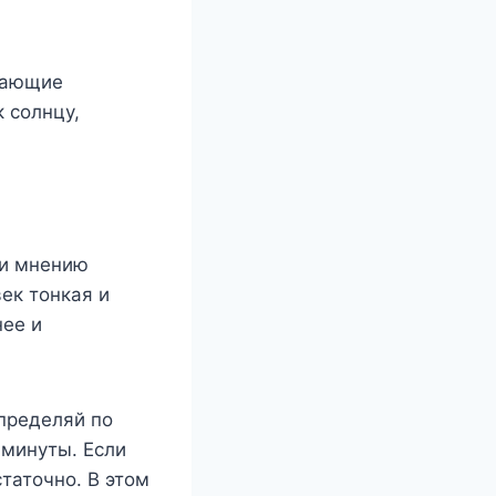
вающие
 солнцу,
ки мнению
ек тонкая и
ее и
пределяй по
 минуты. Если
таточно. В этом