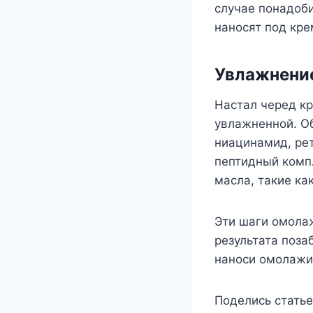
случае понадоби
наносят под кре
Увлажнение
Настал черед кр
увлажненной. Об
ниацинамид, рет
пептидный комп
масла, такие ка
Эти шаги омола
результата поза
наноси омолажи
Поделись статье