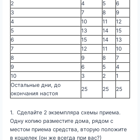
2
4
5
6
3
7
8
9
4
10
11
12
5
13
14
15
6
15
14
13
7
12
11
10
8
9
8
7
9
6
5
4
10
3
2
1
Остальные дни, до
25
25
25
окончания настоя
1. Сделайте 2 экземпляра схемы приема.
Одну копию разместите дома, рядом с
местом приема средства, вторую положите
в кошелек (он же всегда при вас?)