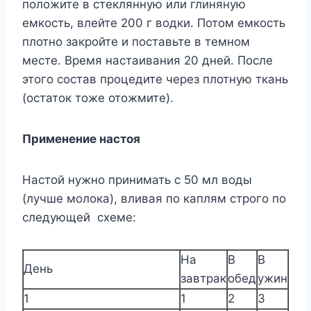
положите в стеклянную или глиняную
емкость, влейте 200 г водки. Потом емкость
плотно закройте и поставьте в темном
месте. Время настаивания 20 дней. После
этого состав процедите через плотную ткань
(остаток тоже отожмите).
Применение настоя
Настой нужно принимать с 50 мл воды
(лучше молока), вливая по каплям строго по
следующей схеме:
На
В
В
День
завтрак
обед
ужин
1
1
2
3