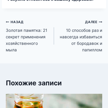
Навигация
НАЗАД
ДАЛЕЕ
Золотая памятка: 21
10 способов раз и
по
секрет применения
навсегда избавиться
записям
хозяйственного
от бородавок и
мыла
папиллом
Похожие записи