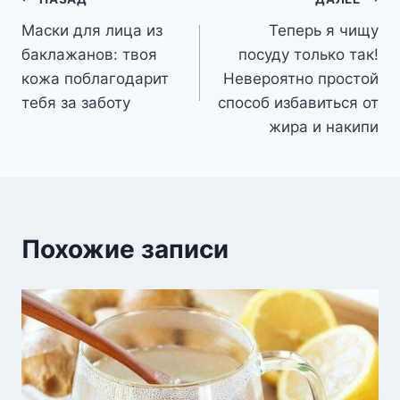
Навигация
Маски для лица из
Теперь я чищу
по
баклажанов: твоя
посуду только так!
записям
кожа поблагодарит
Невероятно простой
тебя за заботу
способ избавиться от
жира и накипи
Похожие записи