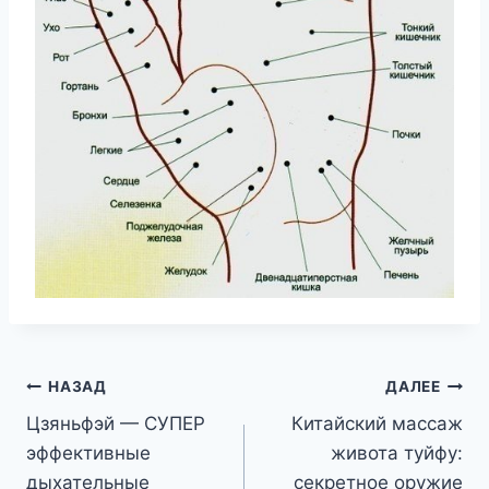
Навигация
НАЗАД
ДАЛЕЕ
Цзяньфэй — СУПЕР
Китайский массаж
по
эффективные
живота туйфу:
записям
дыхательные
секретное оружие