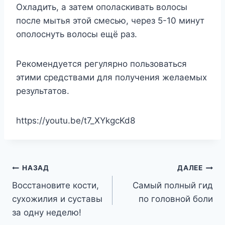
Охладить, а затем ополаскивать волосы
после мытья этой смесью, через 5-10 минут
ополоснуть волосы ещё раз.
Рекомендуется регулярно пользоваться
этими средствами для получения желаемых
результатов.
https://youtu.be/t7_XYkgcKd8
Навигация
НАЗАД
ДАЛЕЕ
Восстановите кости,
Самый полный гид
по
сухожилия и суставы
по головной боли
записям
за одну неделю!