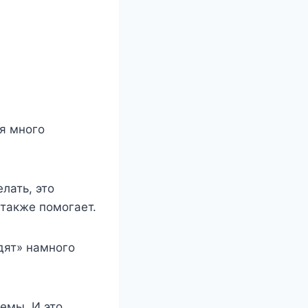
я много
лать, это
 также помогает.
дят» намного
лемы. И это