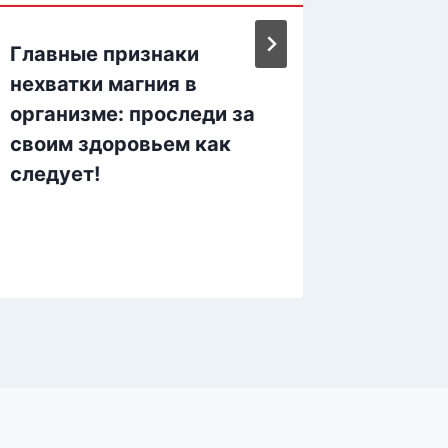
Главные признаки
Омолож
нехватки магния в
исчезн
организме: проследи за
волос 
своим здоровьем как
следует!