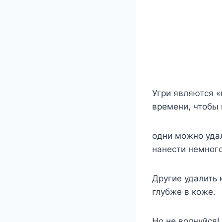
Угри являются «
времени, чтобы 
одни можно удал
нанести немного
Другие удалить 
глубже в коже.
Но не волнуйся!