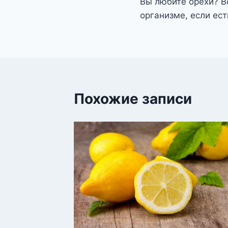
Вы любите орехи? Во
по
организме, если ес
записям
Похожие записи