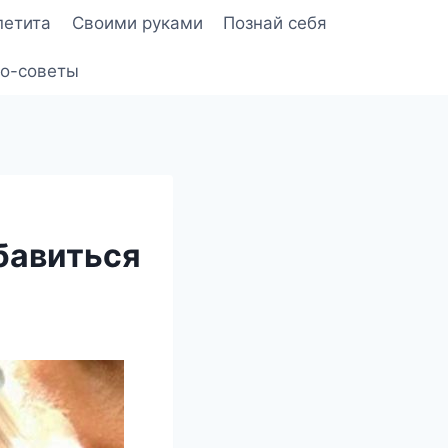
петита
Своими руками
Познай себя
о-советы
збавиться