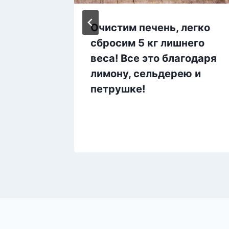
епт,
Очистим печень, легко
сбросим 5 кг лишнего
шить
веса! Все это благодаря
лимону, сельдерею и
ь
петрушке!
е