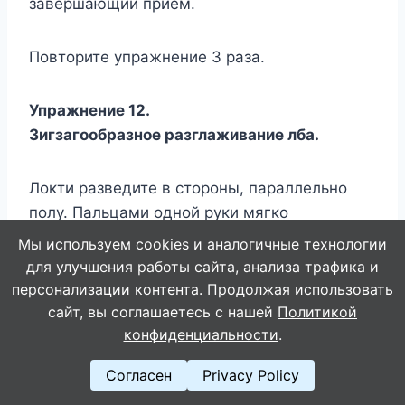
завершающий прием.
Повторите упражнение 3 раза.
Упражнение 12.
Зигзагообразное разглаживание лба.
Локти разведите в стороны, параллельно
полу. Пальцами одной руки мягко
разгладьте лоб справа налево от одного
Мы используем cookies и аналогичные технологии
виска к другому зигзагообразными
для улучшения работы сайта, анализа трафика и
движениями, не стремясь при этом сдвигать
персонализации контента. Продолжая использовать
кожу, затем совершите такие же движения в
сайт, вы соглашаетесь с нашей
Политикой
обратном направлении. После этого обеими
конфиденциальности
.
руками разгладьте лоб, – совершая
Согласен
Privacy Policy
горизонтальные давящие разглаживающие