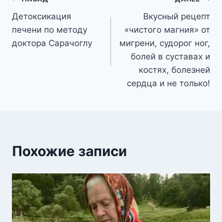
Навигация
Детоксикация
Вкусный рецепт
по
печени по методу
«чистого магния» от
записям
доктора Сарачоглу
мигрени, судорог ног,
болей в суставах и
костях, болезней
сердца и не только!
Похожие записи