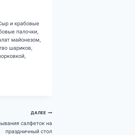
 Сыр и крабовые
бовые палочки,
алат майонезом,
тво шариков,
морковкой,
ДАЛЕЕ
дывания салфеток на
праздничный стол