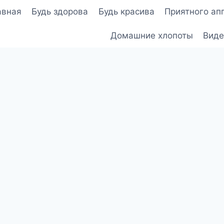
авная
Будь здорова
Будь красива
Приятного ап
Домашние хлопоты
Виде