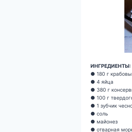
ИНГРЕДИЕНТЫ:
● 180 г крабовы
● 4 яйца
● 380 г консерв
● 100 г твердог
● 1 зубчик чесн
● соль
● майонез
● отварная мор