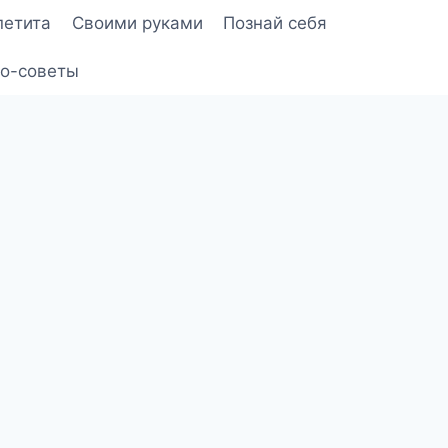
петита
Своими руками
Познай себя
о-советы