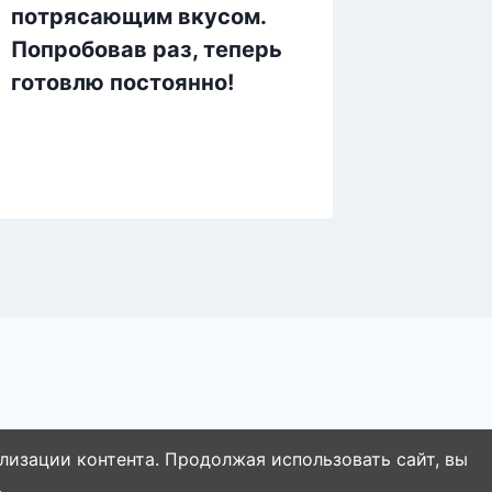
потрясающим вкусом.
освежа
Попробовав раз, теперь
столу 
готовлю постоянно!
Супер
помидо
италья
лизации контента. Продолжая использовать сайт, вы
.