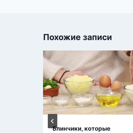
записям
Похожие записи
и
Блинчики, которые