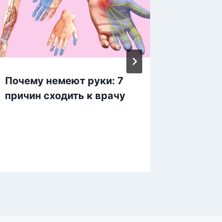
Почему немеют руки: 7
Бесцен
причин сходить к врачу
котора
жизнь.
грузин
раскры