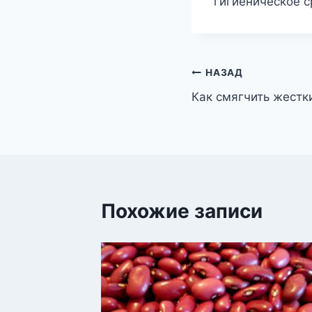
гигиеническое с
Навигация
НАЗАД
Как смягчить жестк
по
записям
Похожие записи