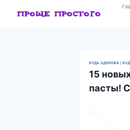
Перейти
Гл
к
содержимому
БУДЬ ЗДОРОВА
|
БУД
15 новы
пасты! 