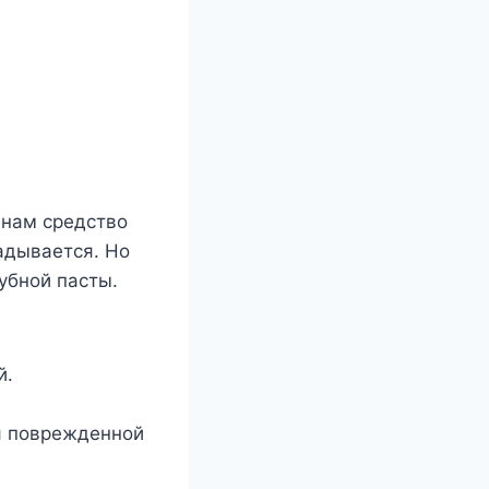
 нам средство
адывается. Но
убной пасты.
й.
ия поврежденной