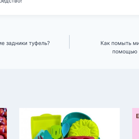
редство!
ие задники туфель?
Как помыть м
помощью 