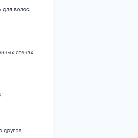
 для волос.
енных стенах.
й.
о другое