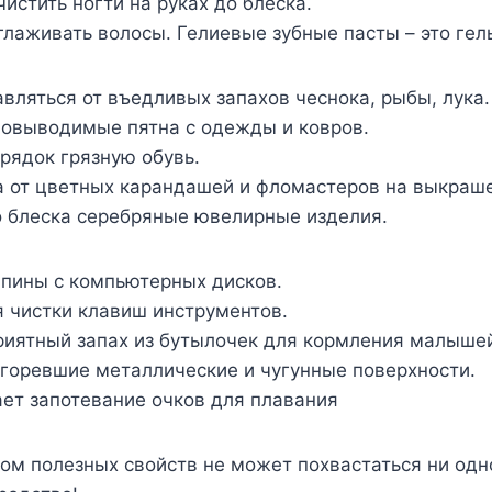
чистить ногти на руках до блеска.
глаживать волосы. Гелиевые зубные пасты – это гель
авляться от въедливых запахов чеснока, рыбы, лука.
новыводимые пятна с одежды и ковров.
орядок грязную обувь.
а от цветных карандашей и фломастеров на выкраш
о блеска серебряные ювелирные изделия.
апины с компьютерных дисков.
я чистки клавиш инструментов.
риятный запах из бутылочек для кормления малыше
дгоревшие металлические и чугунные поверхности.
ет запотевание очков для плавания
ом полезных свойств не может похвастаться ни одн