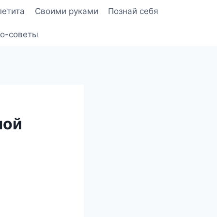
петита
Своими руками
Познай себя
о-советы
ной