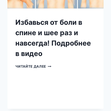
Избавься от боли в
спине и шее раз и
навсегда! Подробнее
в видео
ИЗБАВЬСЯ
ЧИТАЙТЕ ДАЛЕЕ
ОТ
БОЛИ
В
СПИНЕ
И
ШЕЕ
РАЗ
И