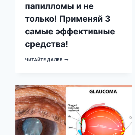
папилломы и не
только! Применяй 3
самые эффективные
средства!
ИЗБАВЬСЯ
ЧИТАЙТЕ ДАЛЕЕ
ЗА
5
ДНЕЙ
ОТ
БОРОДАВОК,
ПИГМЕНТАЦИИ,
ПАПИЛЛОМЫ
И
НЕ
ТОЛЬКО!
ПРИМЕНЯЙ
3