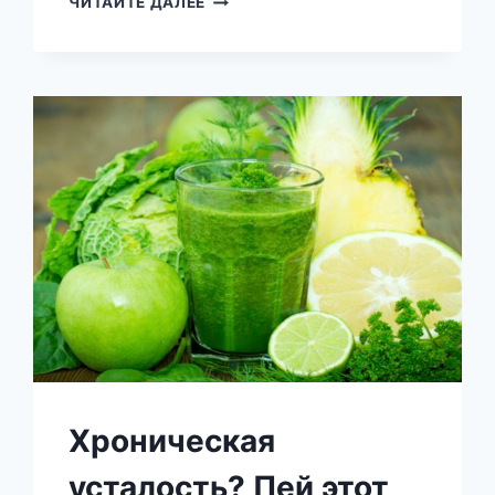
ЧИТАЙТЕ ДАЛЕЕ
СМЕСЬ
ИЗ
2
КОМПОНЕНТОВ
МОЖЕТ
РАЗОРИТЬ
ФАРМАКОЛОГИЧЕСКИЕ
КАМПАНИИ!
УЗНАЙТЕ,
НАСКОЛЬКО
ОНА
МОЩНАЯ!
Хроническая
усталость? Пей этот