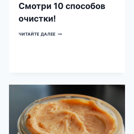
Смотри 10 способов
очистки!
ВАША
ЧИТАЙТЕ ДАЛЕЕ
ЛИМФА
ЗАБИТА
ТОКСИНАМИ,
ЕСЛИ
У
ВАС
ЕСТЬ
ЭТИ
7
СИМПТОМОВ!
СМОТРИ
10
СПОСОБОВ
ОЧИСТКИ!