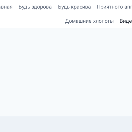
авная
Будь здорова
Будь красива
Приятного ап
Домашние хлопоты
Виде