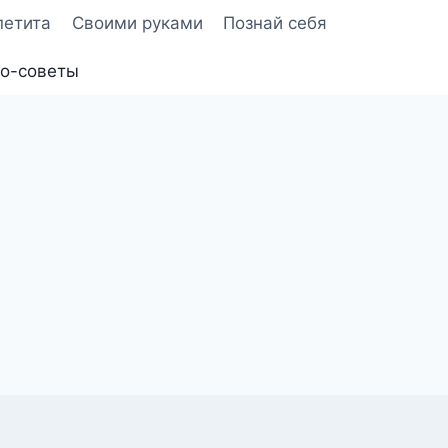
петита
Своими руками
Познай себя
о-советы