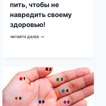
пить, чтобы не
навредить своему
здоровью!
ВЫ
ЧИТАЙТЕ ДАЛЕЕ
УПОТРЕБЛЯЕТЕ
ЯБЛОЧНЫЙ
УКСУС?
ТОГДА
УЗНАЙТЕ,
КАК
ЕГО
ПИТЬ,
ЧТОБЫ
НЕ
НАВРЕДИТЬ
СВОЕМУ
ЗДОРОВЬЮ!