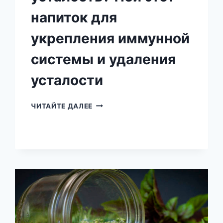
напиток для
укрепления иммунной
системы и удаления
усталости
ХРОНИЧЕСКАЯ
ЧИТАЙТЕ ДАЛЕЕ
УСТАЛОСТЬ?
ПЕЙ
ЭТОТ
НАПИТОК
ДЛЯ
УКРЕПЛЕНИЯ
ИММУННОЙ
СИСТЕМЫ
И
УДАЛЕНИЯ
УСТАЛОСТИ