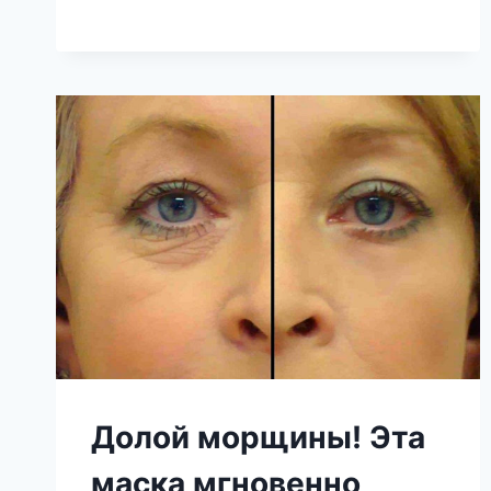
И
ВЫЛЕЧИ
9
РАЗЛИЧНЫХ
ЗАБОЛЕВАНИЙ
ГЛАЗ,
В
ТОМ
ЧИСЛЕ
КАТАРАКТУ!
Долой морщины! Эта
маска мгновенно