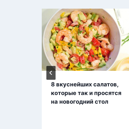
ожные
8 вкуснейших салатов,
ут.
которые так и просятся
в,
на новогодний стол
усно