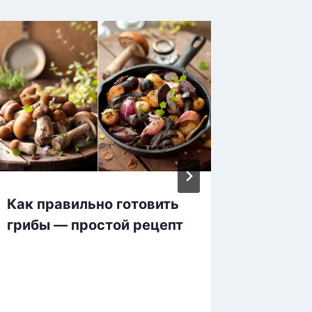
Как правильно готовить
Домаш
грибы — простой рецепт
паштет
что не
раньш