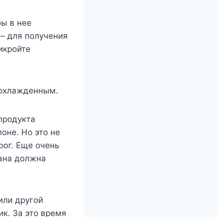
бы в нее
 – для получения
икройте
 охлажденным.
 продукта
оне. Но это не
рог. Еще очень
ана должна
или другой
ик. За это время