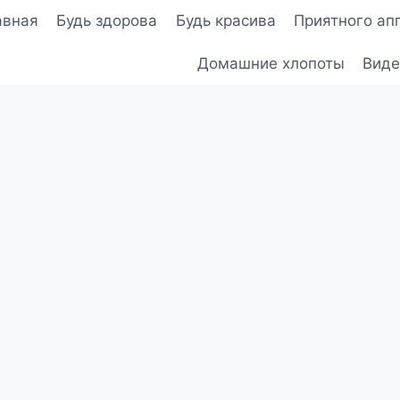
авная
Будь здорова
Будь красива
Приятного ап
Домашние хлопоты
Виде