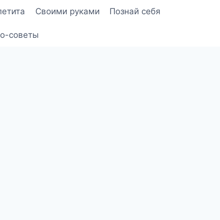
петита
Своими руками
Познай себя
о-советы