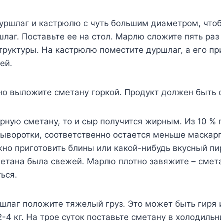
дуршлаг и кастрюлю с чуть большим диаметром, что
лаг. Поставьте ее на стол. Марлю сложите пять раз
труктуры. На кастрюлю поместите дуршлаг, а его пр
ей.
тно выложите сметану горкой. Продукт должен быть
ирную сметану, то и сыр получится жирным. Из 10 %
ыворотки, соответственно остается меньше маскарп
жно приготовить блины или какой-нибудь вкусный пи
метана была свежей. Марлю плотно завяжите – смет
ься.
ршлаг положите тяжелый груз. Это может быть гиря 
-4 кг. На трое суток поставьте сметану в холодильн