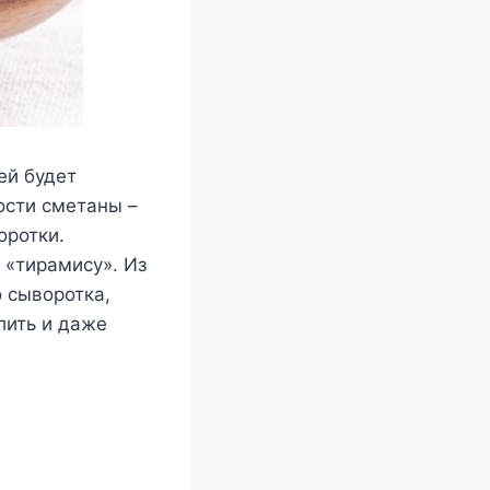
ей будет
ости сметаны –
оротки.
 «тирамису». Из
о сыворотка,
лить и даже