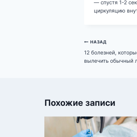
— спустя 1-2 се
циркуляцию вну
Навигация
НАЗАД
12 болезней, котор
по
вылечить обычный 
записям
Похожие записи