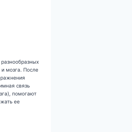
 разнообразных
и мозга. После
упражнения
имная связь
зга), помогают
ржать ее