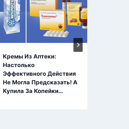
Кремы Из Аптеки:
7 сред
Настолько
помога
Эффективного Действия
камням
Не Могла Предсказать! А
пузыр
Купила За Копейки…