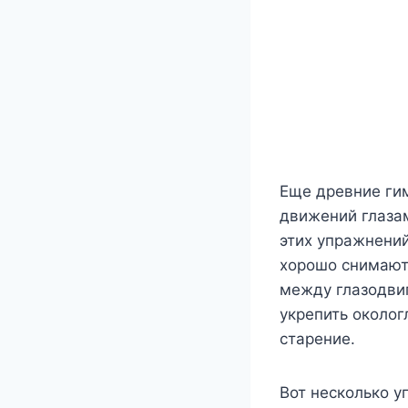
Еще древние ги
движений глазам
этих упражнений
хорошо снимают
между глазодви
укрепить околог
старение.
Вот несколько у