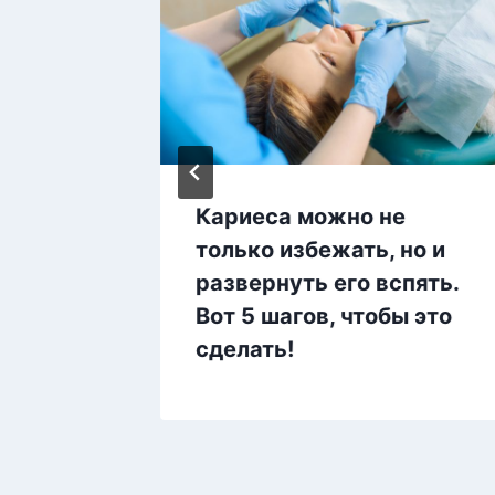
Кариеса можно не
п,
только избежать, но и
т
развернуть его вспять.
Вот 5 шагов, чтобы это
сделать!