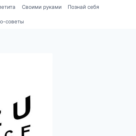
петита
Своими руками
Познай себя
о-советы