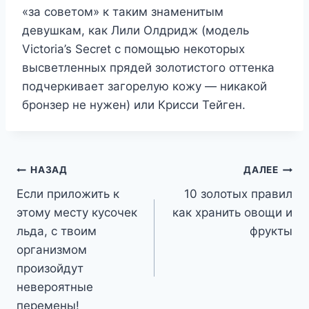
«за советом» к таким знаменитым
девушкам, как Лили Олдридж (модель
Victoria’s Secret с помощью некоторых
высветленных прядей золотистого оттенка
подчеркивает загорелую кожу — никакой
бронзер не нужен) или Крисси Тейген.
Навигация
НАЗАД
ДАЛЕЕ
Если приложить к
10 золотых правил
по
этому месту кусочек
как хранить овощи и
записям
льда, с твоим
фрукты
организмом
произойдут
невероятные
перемены!